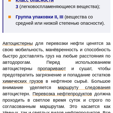
Класс опасности
3
(легковоспламеняющиеся вещества);
Группа упаковки II, III
(
вещества со
средней или низкой степенью опасности).
Автоцистерны
для перевозки нефти ценятся за
свою мобильность, манёвренность и способность
быстро доставлять груз на любые расстояния по
автодорогам. Перед использованием
автоцистерны
пропаривают
и сушат, чтобы
предотвратить загрязнение и попадание остатков
химических грузов
в нефтяное сырьё.
Большое
внимание уделяется
маршруту следования
автоцистерн.
Перевозка нефтепродуктов
должна
проходить в светлое время суток и строго по
согласованным
маршрутам
. Это касается как
тёмных
, так и
светлых видов
нефтепродуктов. Все