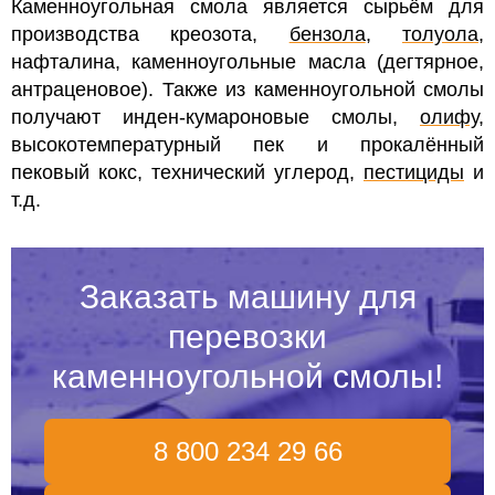
Каменноугольная смола является сырьём для
производства креозота,
бензола
,
толуола
,
нафталина, каменноугольные масла (дегтярное,
антраценовое). Также из каменноугольной смолы
получают инден-кумароновые смолы,
олифу
,
высокотемпературный пек и прокалённый
пековый кокс, технический углерод,
пестициды
и
т.д.
Заказать машину для
перевозки
каменноугольной смолы!
8 800 234 29 66