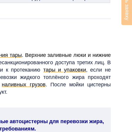
Оставить заявку
ния тары
. Верхние заливные люки и нижние
санкционированного доступа третих лиц. В
сти к протеканию
тары и упаковки
, если не
возки жидкого топлёного жира проходят
х
наливных грузов
. После мойки цистерны
укт.
вные автоцистерны для перевозки жира,
 требованиям.