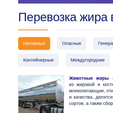
Перевозка жира в
Наливные
Опасные
Генер
Контейнерные
Междугородние
Животные жиры
из жировой и кост
млекопитающие, пти
и качества, делятс
сортов, а также сбо