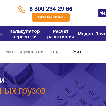
8 800 234 29 66
Заказать звонок
Калькулятор
Расчёт
фы
Медиа
Зая
перевозки
расстояний
еревозка пищевых наливных грузов
Жир
и
ных грузов