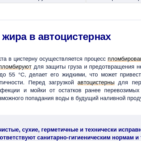
 жира в автоцистернах
кта в цистерну осуществляется процесс
пломбирова
пломбируют
для защиты груза и предотвращения не
 до 55 °C, делает его жидкими, что может приве
тичности.
Перед загрузкой
автоцистерны
для пере
нфекции и мойки от остатков ранее перевозимы
зможного попадания воды в будущий наливной прод
 чистые, сухие, герметичные и технически испра
ответствуют санитарно-гигиеническим нормам и