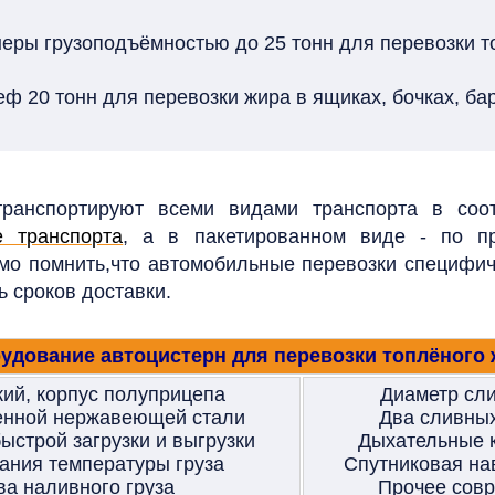
неры грузоподъёмностью до 25 тонн для перевозки т
еф 20 тонн для перевозки жира в ящиках, бочках, бар
ранспортируют всеми видами транспорта в соотв
е транспорта
, а в пакетированном виде - по пр
мо помнить,что автомобильные перевозки специфиче
 сроков доставки.
удование автоцистерн для перевозки топлёного 
ий, корпус полуприцепа
Диаметр сли
венной нержавеющей стали
Два сливных
строй загрузки и выгрузки
Дыхательные к
ания температуры груза
Спутниковая на
ва наливного груза
Прочее совр