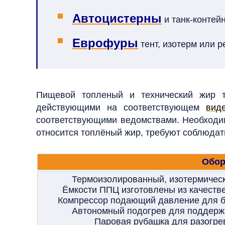
Автоцистерны
и танк-контей
Еврофуры
тент, изотерм или р
Пищевой топленый и технический жир т
действующими на соответствующем
вид
соответствующими ведомствами.
Необходи
относится топлёный жир, требуют соблюдать
Обор
Термоизолированный, изотермическ
Ёмкости ППЦ изготовлены из качест
Компрессор подающий давление для бы
Автономный подогрев для поддерж
Паровая рубашка для разогре