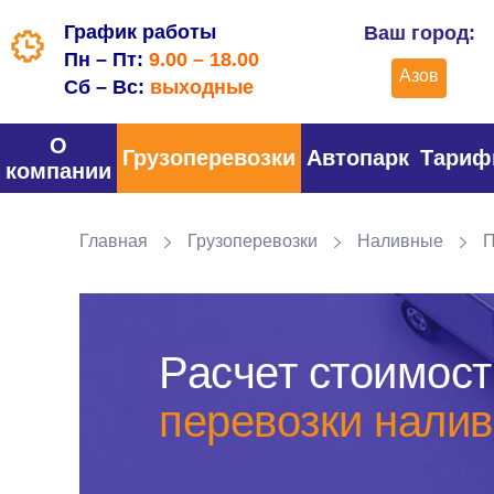
График работы
Ваш город:
Пн – Пт:
9.00 – 18.00
Азов
Сб – Вс:
выходные
О
Грузоперевозки
Автопарк
Тари
компании
Главная
Грузоперевозки
Наливные
П
Расчет стоимост
перевозки налив