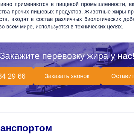
ивно применяются в пищевой промышленности, вк
ства прочих пищевых продуктов.
Животные жиры при
тв, входят в состав различных биологических доба
о всем мире, используется в технических целях.
Закажите перевозку жира у нас
34 29 66
Заказать звонок
Оставит
ранспортом