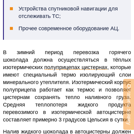
Устройства спутниковой навигации для
отслеживать ТС;
Прочее современное оборудование АЦ.
В зимний период перевозка горячего
шоколада должна осуществляться в тёплых
изотермических
полуприцепах цистернах
, которые
имеют специальный термо изолирующий слои
минерального утеплителя. Изотермический корпус
Оставить заявку
полуприцепа работает как термос и позволяет
цистернам сохранять тепло наливного груза.
Средняя теплопотеря жидкого продукта
перевозимого в изотермической автоцистерне
составляет примерно 3 градусов Цельсия в сутки.
Налив жидкого шоколада в автоцистерны должен