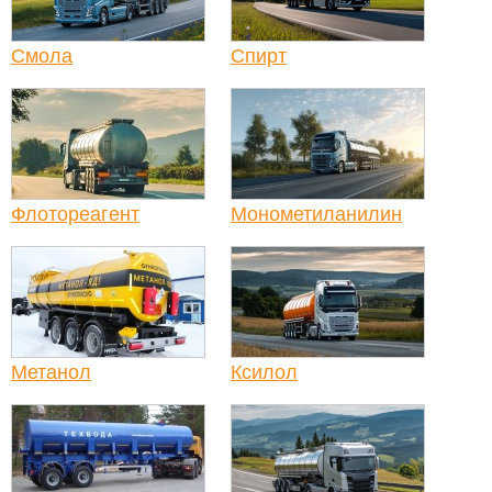
Смола
Спирт
Флотореагент
Монометиланилин
Метанол
Ксилол