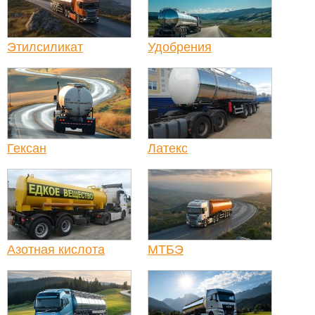
Этилсиликат
Удобрения
Гексан
Латекс
Азотная кислота
МТБЭ