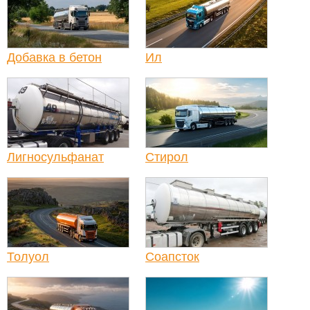
Добавка в бетон
Ил
Лигносульфанат
Стирол
Толуол
Соапсток