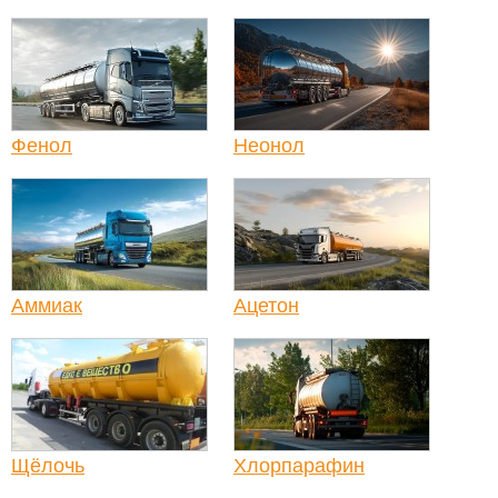
Фенол
Неонол
Аммиак
Ацетон
Щёлочь
Хлорпарафин