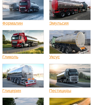
Формалин
Эмульсия
Гликоль
Уксус
Глицерин
Пестициды