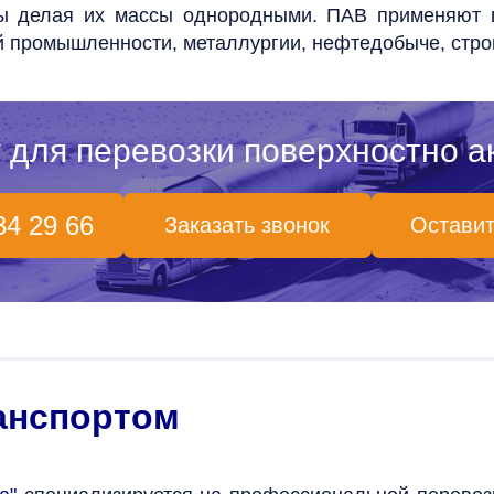
ы делая их массы однородными.
ПАВ применяют в
 промышленности, металлургии, нефтедобыче, строи
 для перевозки поверхностно а
34 29 66
Заказать звонок
Оставит
анспортом