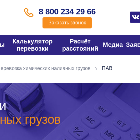
8 800 234 29 66
Заказать звонок
Калькулятор
Расчёт
фы
Медиа
Зая
перевозки
расстояний
еревозка химических наливных грузов
ПАВ
и
ных грузов