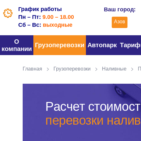
График работы
Ваш город:
Пн – Пт:
9.00 – 18.00
Азов
Сб – Вс:
выходные
О
Грузоперевозки
Автопарк
Тари
компании
Главная
Грузоперевозки
Наливные
П
Расчет стоимост
перевозки налив