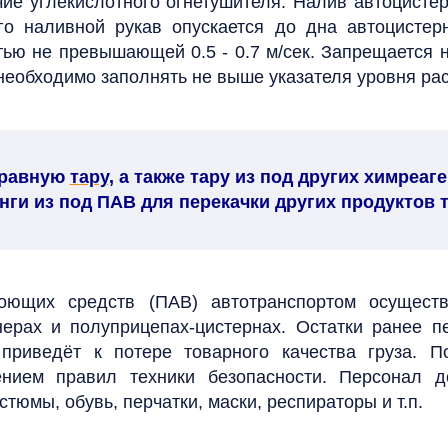
чие углекислотного огнетушителя.
Налив автоцистер
го наливной рукав опускается до дна автоцисте
ью не превышающей 0.5 - 0.7 м/сек. Запрещается н
необходимо заполнять не выше указателя уровня ра
правную
тару
, а также тару из под других химреа
нги из под ПАВ для перекачки других продуктов 
оющих средств (ПАВ) автотранспортом осуществ
йнерах и
полуприцепах-цистернах.
Остатки ранее п
приведёт к потере товарного качества груза.
П
ением правил техники безопасности. Персонал д
стюмы, обувь, перчатки, маски, респираторы и т.п.