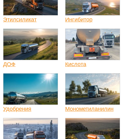
Этилсиликат
Ингибитор
ДОФ
Кислота
Удобрения
Монометиланилин