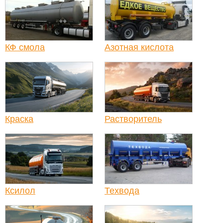
КФ смола
Азотная кислота
Краска
Растворитель
Ксилол
Техвода