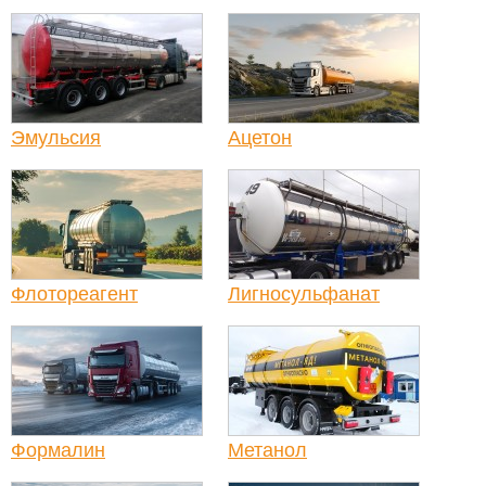
Эмульсия
Ацетон
Флотореагент
Лигносульфанат
Формалин
Метанол