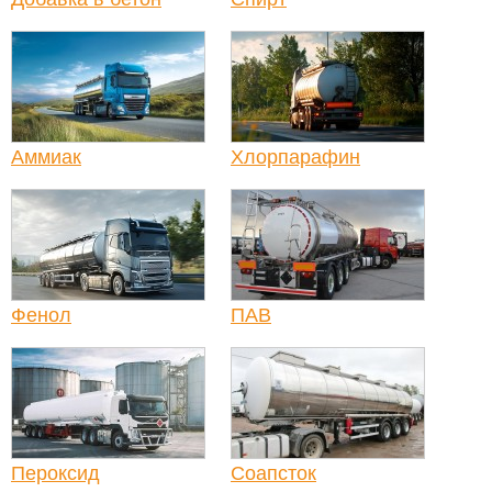
Аммиак
Хлорпарафин
Фенол
ПАВ
Пероксид
Соапсток