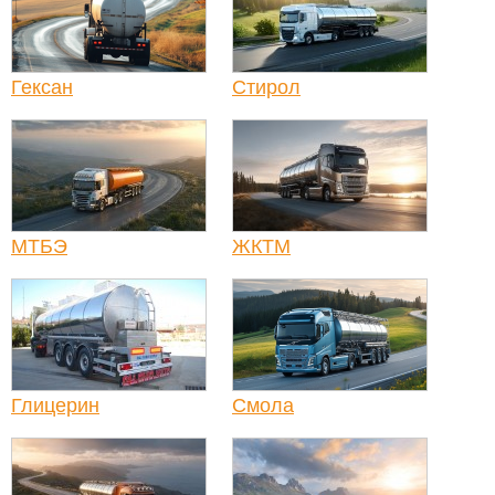
Гексан
Стирол
МТБЭ
ЖКТМ
Глицерин
Смола