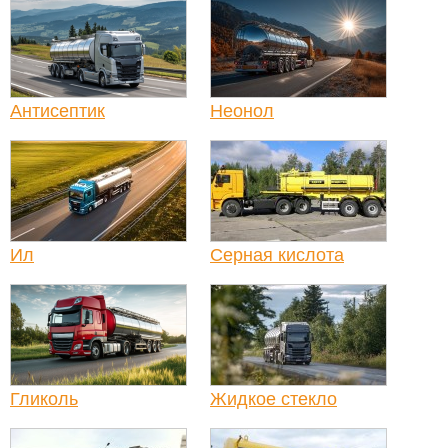
Антисептик
Неонол
Ил
Серная кислота
Гликоль
Жидкое стекло