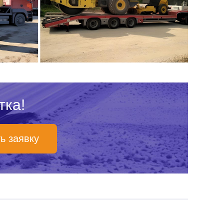
тка!
ь заявку