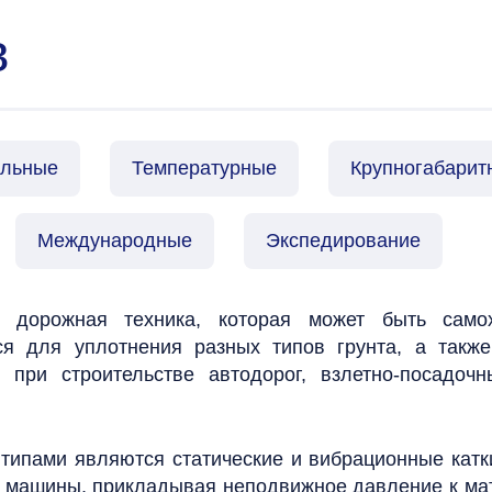
в
альные
Температурные
Крупногабарит
Международные
Экспедирование
 дорожная техника, которая может быть само
ся для уплотнения разных типов грунта, а такж
 при строительстве автодорог, взлетно-посадоч
.
типами являются статические и вибрационные катк
а машины, прикладывая неподвижное давление к мат