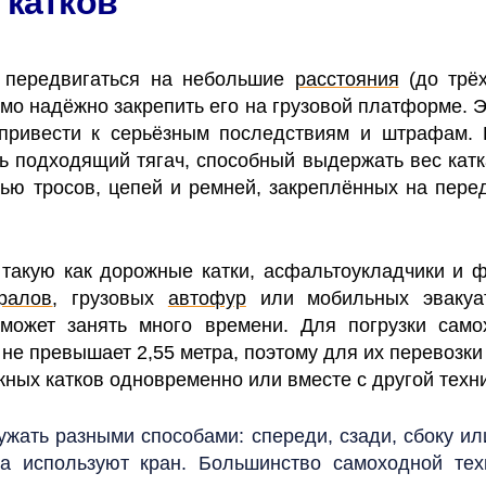
 катков
о передвигаться на небольшие
расстояния
(до трёх
мо надёжно закрепить его на грузовой платформе. Э
 привести к серьёзным последствиям и штрафам.
ь подходящий тягач, способный выдержать вес кат
ью тросов, цепей и ремней, закреплённых на пере
 такую как дорожные катки, асфальтоукладчики и 
ралов
, грузовых
автофур
или мобильных эвакуат
 может занять много времени. Для погрузки само
не превышает 2,55 метра, поэтому для их перевозк
жных катков одновременно или вместе с другой техн
ружать разными способами: спереди, сзади, сбоку и
а используют кран. Большинство самоходной тех