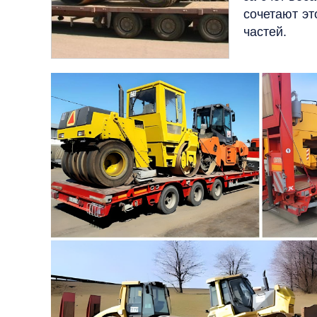
сочетают э
частей.