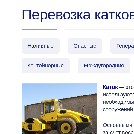
Перевозка катко
Наливные
Опасные
Генер
Контейнерные
Междугородние
Каток
— это
используют
необходимы
сооружений
Основными 
за счет вес