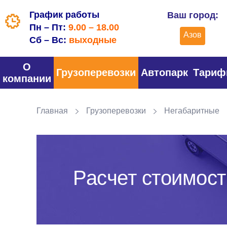
График работы
Ваш город:
Пн – Пт:
9.00 – 18.00
Азов
Сб – Вс:
выходные
О
Грузоперевозки
Автопарк
Тари
компании
Главная
Грузоперевозки
Негабаритные
Расчет стоимост