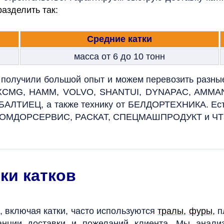
азделить так:
Средние катки
масса от 6 до 10 тонн
 получили большой опыт и можем перевозить разные
, XCMG, HAMM, VOLVO, SHANTUI, DYNAPAC, AMMAN
БАЛТИЕЦ, а также технику от БЕЛДОРТЕХНИКА. Ест
МДОРСЕРВИС, РАСКАТ, СПЕЦМАШПРОДУКТ и ЧТЗ
ки катков
, включая катки, часто используются
тралы
,
фуры
, 
танции доставки и пожеланий клиента. Мы анали