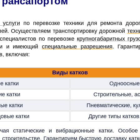
отрансапортом
 услуги
по перевозке техники для ремонта дорог
елей. Осуществляем транспортировку дорожной
техн
 специалистов по перевозке
крупногабаритных груз
сти и имеющий
специальные разрешения
. Гаранти
в, включая:
Виды катков
е катки
Одноосные,
ие катки
Строительные, а
ые катки
Пневматические, ку
овые катки
Другие типы катков
ючая статические и вибрационные катки. Особое
 строительстве. Гарантируем быструю доставку кат