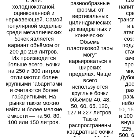
стали:
сох
разнообразные
холоднокатаной,
напито
формы: от
оцинкованной и
сре
вертикальных
нержавеющей. Самой
трансп
цилиндрических
популярной моделью
и в
до квадратных и
среди металлических
этапо
конических.
бочек является
созр
Объёмы
вариант объёмом от
подд
пластиковой тары
200 до 216 литров.
стаб
могут
Их производится
каче
варьироваться в
больше всего. Бочки
прот
широких
на 250 и 300 литров
мног
пределах. Чаще
отличаются более
Дубов
всего
крупными габаритами
дост
используются
и считаются более
раз
круглые бочки
габаритными. На
разме
объёмом 40, 48,
рынке также можно
небол
50, 60, 65, 120,
найти и более мелкие
10, 15,
127 и 227 литров.
ёмкости — на 50, 80,
и 100 
Также
100 или 150 литров.
внуши
распространены
225, 
квадратные бочки
500, 6