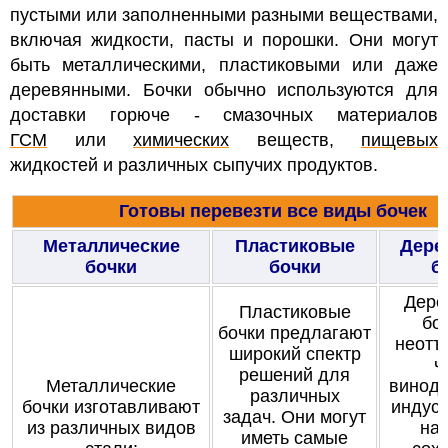
пустыми или заполненными разными веществами,
включая жидкости, пасты и порошки. Они могут
быть металлическими, пластиковыми или даже
деревянными. Бочки обычно используются для
доставки горюче - смазочных материалов
ГСМ
или
химических
веществ,
пищевых
жидкостей и различных сыпучих продуктов.
Готовы перевезти все виды бочек
Металлические
Пластиковые
Дере
бочки
бочки
б
Дере
Пластиковые
бо
бочки предлагают
неотъ
широкий спектр
ч
решений для
Металлические
виноде
различных
бочки изготавливают
индуст
задач. Они могут
из различных видов
на
иметь самые