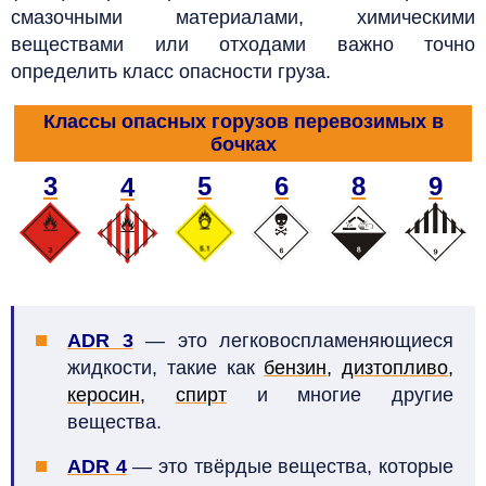
смазочными материалами, химическими
веществами или отходами важно точно
определить класс опасности груза.
Классы опасных горузов перевозимых в
бочках
3
5
6
8
9
4
ADR 3
— это легковоспламеняющиеся
жидкости, такие как
бензин
,
дизтопливо
,
керосин
,
спирт
и многие другие
вещества.
ADR 4
— это твёрдые вещества, которые