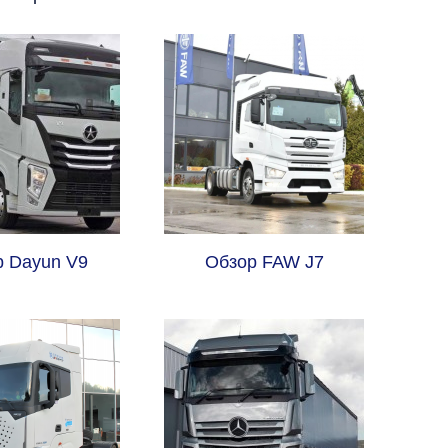
р Dayun V9
Обзор FAW J7