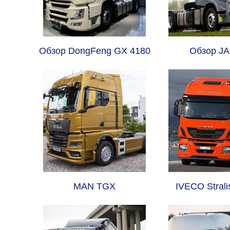
Обзор DongFeng GX 4180
Обзор JA
MAN TGX
IVECO Strali