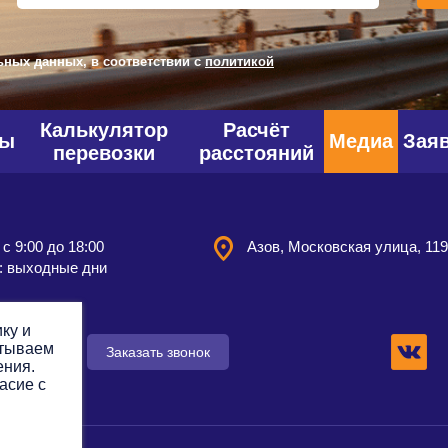
ьных данных, в соответствии с
политикой
Калькулятор
Расчёт
фы
Медиа
Зая
перевозки
расстояний
 с 9:00 до 18:00
Азов, Московская улица, 11
: выходные дни
ку и
атываем
 заявку
Заказать звонок
ения.
асие с