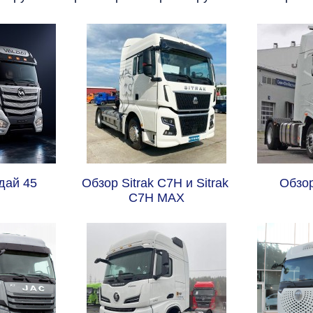
дай 45
Обзор Sitrak C7H и Sitrak 
Обзо
C7H MAX