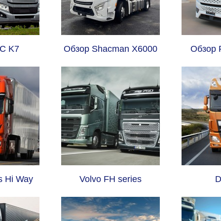
C K7
Обзор Shacman X6000
Обзор 
s Hi Way
Volvo FH series
D