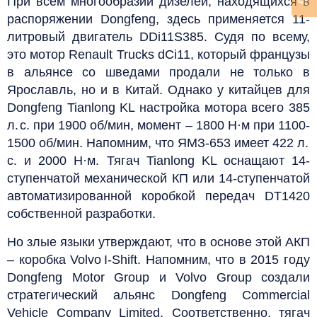
При всем многообразии дизелей, находящихся в
распоряжении Dongfeng, здесь применяется 11-
литровый двигатель DDi11S385. Судя по всему,
это мотор Renault Trucks dCi11, который французы
в альянсе со шведами продали не только в
Ярославль, но и в Китай. Однако у китайцев для
Dongfeng Tianlong KL настройка мотора всего 385
л. с. при 1900 об/мин, момент – 1800 Н·м при 1100-
1500 об/мин. Напомним, что ЯМЗ‑653 имеет 422 л.
с. и 2000 Н·м. Тягач Tianlong KL оснащают 14-
ступенчатой механической КП или 14-ступенчатой
автоматизированной коробкой передач DT1420
собственной разработки.
Но злые языки утверждают, что в основе этой АКП
– коробка Volvo I-Shift. Напомним, что в 2015 году
Dongfeng Motor Group и Volvo Group создали
стратегический альянс Dongfeng Commercial
Vehicle Company Limited. Соответственно, тягач