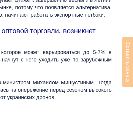
тупает ближе к завершению весны и в летний
нке, потому что появляется альтернатива.
, начинают работать экспортные нетбэки.
оптовой торговли, возникнет
Оставить заявку
 которое может варьироваться до 5-7% в
е начнут с него уходить уже по зарубежным
р-министром Михаилом Мишустиным. Тогда
илась на опережение перед сезоном высокого
от украинских дронов.