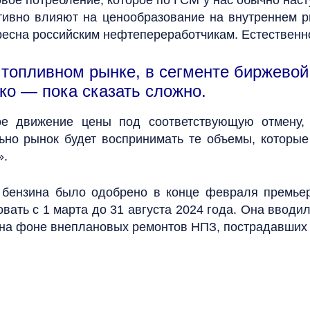
овое потребление, которое по ГСМ у нас обычно нас
тивно влияют на ценообразование на внутреннем ры
ресна российским нефтепереработчикам. Естественно
 топливном рынке, в сегменте биржевой 
ко — пока сказать сложно.
ое движение цены под соответствующую отмену,
льно рынок будет воспринимать те объемы, которы
».
т бензина было одобрено в конце февраля премье
овать с 1 марта до 31 августа 2024 года. Она ввод
 на фоне внеплановых ремонтов НПЗ, пострадавших 