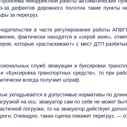
 проблема некорректной работы автоматических пунк
из-за дефектов дорожного полотна такие пункты 
фы за перегруз.
онодательстве в части регулирования работы АПВ
ения, фактически находятся в «серой зоне», отмети
торов, которые «растаскивают» с мест ДТП разбит
сиональных служб эвакуации и буксировки транспо
и «Буксировка транспортных средств», то при рабо
ктически всегда получает штраф.
ык укладывается в допустимые нормативы по длине, 
агрузкой на ось: эвакуатор сам по себе не может быт
стичной погрузки, то на эвакуатор действует допол
роги. Очевидно, такая сцепка покажет перегруз, — о