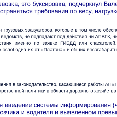
евозка, это буксировка, подчеркнул Вал
траняться требования по весу, нагрузке
н грузовых эвакуаторов, которые в том числе обес
ведомств, не подпадают под действия ни АПВГК, ни
ствия именно по заявке ГИБДД или спасателей.
е освободив их от «Платона» и общих весогабарит
енения в законодательство, касающиеся работы АПВ
арственной политики в области дорожного хозяйства
тся введение системы информирования 
возчика и водителя и выявленном прев