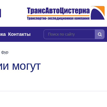
вка
Контакты
я фур
ии могут