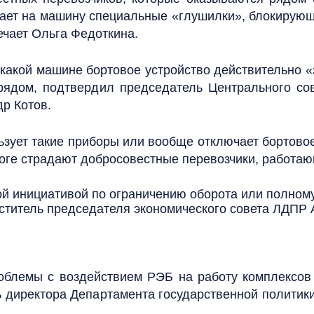
ает на машину специальные «глушилки», блокирующи
мечает Ольга Федоткина.
какой машине бортовое устройство действительно «
 рядом, подтвердил председатель Центрального со
р Котов.
ьзует такие приборы или вообще отключает бортово
тоге страдают добросовестные перевозчики, работаю
ой инициативой по ограничению оборота или полном
ститель председателя экономического совета ЛДПР 
роблемы с воздействием РЭБ на работу комплексов
ь директора Департамента государственной политик