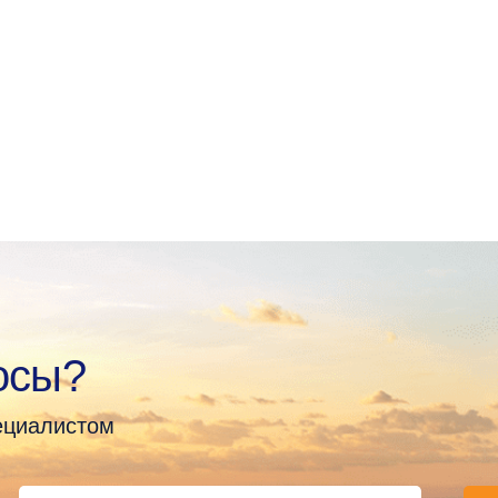
осы?
пециалистом