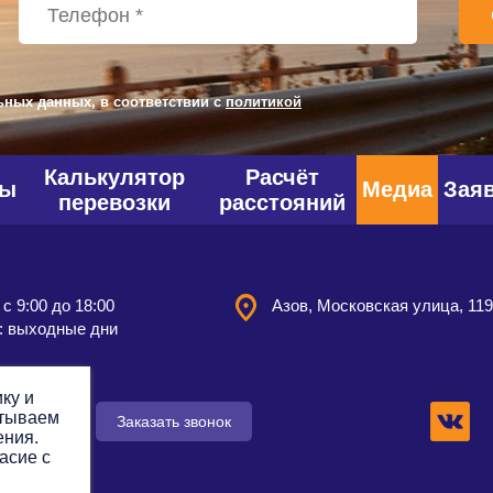
ьных данных, в соответствии с
политикой
Калькулятор
Расчёт
фы
Медиа
Зая
перевозки
расстояний
 с 9:00 до 18:00
Азов, Московская улица, 11
: выходные дни
ку и
атываем
 заявку
Заказать звонок
ения.
асие с