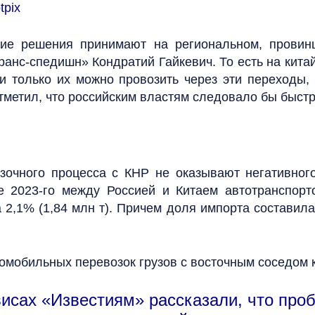
tpix
гие решения принимают на региональном, провин
ранс-спедишн» Кондратий Гайкевич. То есть на кита
 и только их можно провозить через эти переходы,
тметил, что российским властям следовало бы быст
зочного процесса с КНР не оказывают негативног
 2023-го между Россией и Китаем автотранспорто
2,1% (1,84 млн т). Причем доля импорта составила 
мобильных перевозок грузов с восточным соседом к 
висах «Известиям» рассказали, что про