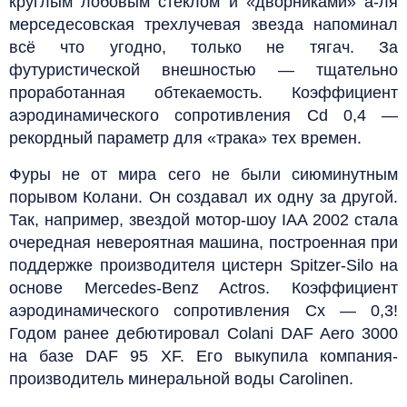
круглым лобовым стеклом и «дворниками» а-ля
мерседесовская трехлучевая звезда напоминал
всё что угодно, только не тягач. За
футуристической внешностью — тщательно
проработанная обтекаемость. Коэффициент
аэродинамического сопротивления Cd 0,4 —
рекордный параметр для «трака» тех времен.
Фуры не от мира сего не были сиюминутным
порывом Колани. Он создавал их одну за другой.
Так, например, звездой мотор-шоу IAA 2002 стала
очередная невероятная машина, построенная при
поддержке производителя цистерн Spitzer-Silo на
основе Mercedes-Benz Actros. Коэффициент
аэродинамического сопротивления Cx — 0,3!
Годом ранее дебютировал Colani DAF Aero 3000
на базе DAF 95 XF. Его выкупила компания-
производитель минеральной воды Carolinen.