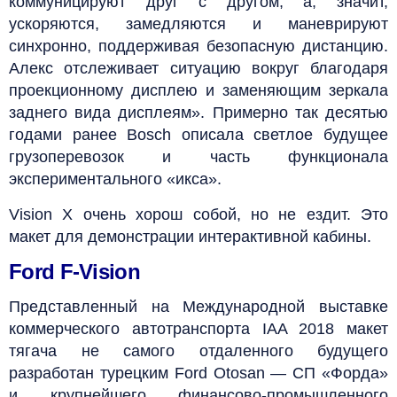
коммуницируют друг с другом, а, значит,
ускоряются, замедляются и маневрируют
синхронно, поддерживая безопасную дистанцию.
Алекс отслеживает ситуацию вокруг благодаря
проекционному дисплею и заменяющим зеркала
заднего вида дисплеям». Примерно так десятью
годами ранее Bosch описала светлое будущее
грузоперевозок и часть функционала
экспериментального «икса».
Vision X очень хорош собой, но не ездит. Это
макет для демонстрации интерактивной кабины.
Ford F-Vision
Представленный на Международной выставке
коммерческого автотранспорта IAA 2018 макет
тягача не самого отдаленного будущего
разработан турецким Ford Otosan — СП «Форда»
и крупнейшего финансово-промышленного