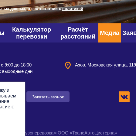
ьных данных, в соответствии с
политикой
Калькулятор
Расчёт
фы
Медиа
Зая
перевозки
расстояний
 с 9:00 до 18:00
Азов, Московская улица, 11
: выходные дни
ку и
атываем
 заявку
Заказать звонок
ения.
асие с
омпания по грузоперевозкам ООО «ТрансАвтоЦистерна»