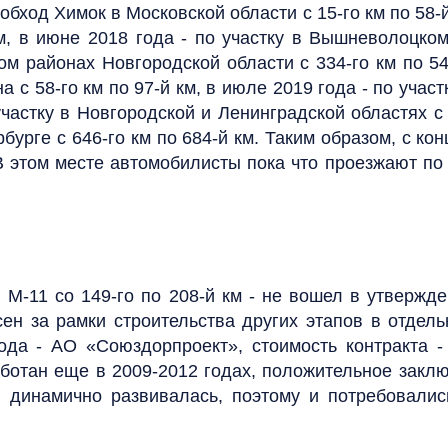
 обход Химок в Московской области с 15-го км по 58-й
км, в июне 2018 года - по участку в Вышневолоцко
 районах Новгородской области с 334-го км по 543-
с 58-го км по 97-й км, в июле 2019 года - по участ
участку в Новгородской и Ленинградской областях с 
рбурге с 646-го км по 684-й км. Таким образом, с ко
В этом месте автомобилисты пока что проезжают п
 М-11 со 149-го по 208-й км - не вошел в утверж
ен за рамки строительства других этапов в отдел
ода - АО «Союздорпроект», стоимость контракта -
ботан еще в 2009-2012 годах, положительное заклю
и динамично развивалась, поэтому и потребовалис