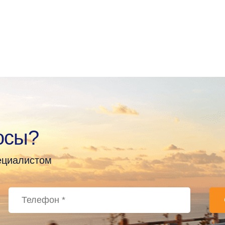
осы?
пециалистом