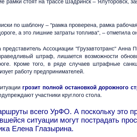
кие рамки стоят на трассе Шадринск – Ялуторовск, 
писки по шаблону – "рамка проверена, рамка рабоч
ороге, а это лишние затраты топлива", – отметила о
 представитель Ассоциации "Грузавтотранс" Анна Пе
справедливый штраф, лишается возможности обнов
роге. Кроме того, в ряде случаев штрафные санк
лизует работу предпринимателей.
ситуации
грозит полной остановкой дорожного ст
редупреждают участники круглого стола.
ршруты всего УрФО. А поскольку это п
ившейся ситуации могут пострадать прос
ика Елена Глазырина.