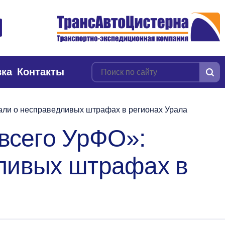
вка
Контакты
али о несправедливых штрафах в регионах Урала
всего УрФО»:
дливых штрафах в