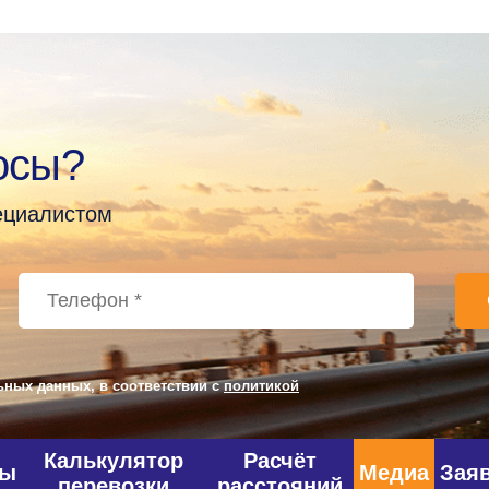
осы?
пециалистом
ьных данных, в соответствии с
политикой
Калькулятор
Расчёт
фы
Медиа
Зая
перевозки
расстояний