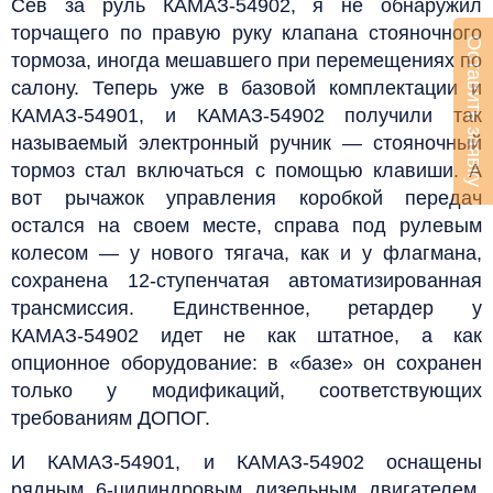
Сев за руль КАМАЗ-54902, я не обнаружил
торчащего по правую руку клапана стояночного
Оставить заявку
тормоза, иногда мешавшего при перемещениях по
салону. Теперь уже в базовой комплектации и
КАМАЗ-54901, и КАМАЗ-54902 получили так
называемый электронный ручник — стояночный
тормоз стал включаться с помощью клавиши. А
вот рычажок управления коробкой передач
остался на своем месте, справа под рулевым
колесом — у нового тягача, как и у флагмана,
сохранена 12-ступенчатая автоматизированная
трансмиссия. Единственное, ретардер у
КАМАЗ-54902 идет не как штатное, а как
опционное оборудование: в «базе» он сохранен
только у модификаций, соответствующих
требованиям ДОПОГ.
И КАМАЗ-54901, и КАМАЗ-54902 оснащены
рядным 6-цилиндровым дизельным двигателем.