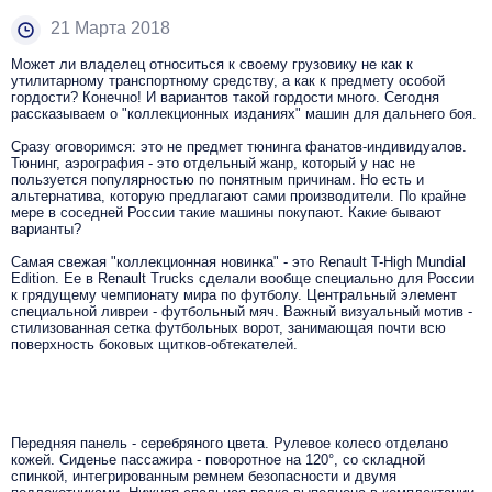
21 Марта 2018
Может ли владелец относиться к своему грузовику не как к
утилитарному транспортному средству, а как к предмету особой
гордости? Конечно! И вариантов такой гордости много. Сегодня
рассказываем о "коллекционных изданиях" машин для дальнего боя.
Сразу оговоримся: это не предмет тюнинга фанатов-индивидуалов.
Тюнинг, аэрография - это отдельный жанр, который у нас не
пользуется популярностью по понятным причинам. Но есть и
альтернатива, которую предлагают сами производители. По крайне
мере в соседней России такие машины покупают. Какие бывают
варианты?
Самая свежая "коллекционная новинка" - это Renault T-High Mundial
Edition. Ее в Renault Trucks сделали вообще специально для России
к грядущему чемпионату мира по футболу. Центральный элемент
специальной ливреи - футбольный мяч. Важный визуальный мотив -
стилизованная сетка футбольных ворот, занимающая почти всю
поверхность боковых щитков-обтекателей.
Передняя панель - серебряного цвета. Рулевое колесо отделано
кожей. Сиденье пассажира - поворотное на 120°, со складной
спинкой, интегрированным ремнем безопасности и двумя