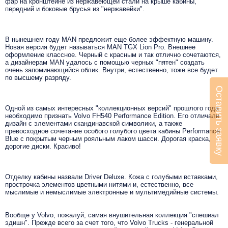
фар на кронштейне из нержавеющей стали на крыше кабины,
передний и боковые брусья из "нержавейки".
В нынешнем году MAN предложит еще более эффектную машину.
Новая версия будет называться MAN TGX Lion Pro. Внешнее
оформление классное. Черный с красным и так отлично сочетаются,
а дизайнерам MAN удалось с помощью черных "пятен" создать
очень запоминающийся облик. Внутри, естественно, тоже все будет
по высшему разряду.
Оставить заявку
Одной из самых интересных "коллекционных версий" прошлого года
необходимо признать Volvo FH540 Performance Edition. Его отличали
дизайн с элементами скандинавской символики, а также
превосходное сочетание особого голубого цвета кабины Performance
Blue с покрытым черным рояльным лаком шасси. Дорогая краска,
дорогие диски. Красиво!
Отделку кабины назвали Driver Deluxe. Кожа с голубыми вставками,
прострочка элементов цветными нитями и, естественно, все
мыслимые и немыслимые электронные и мультимедийные системы.
Вообще у Volvo, пожалуй, самая внушительная коллекция "спешиал
эдишн". Прежде всего за счет того, что Volvo Trucks - генеральной