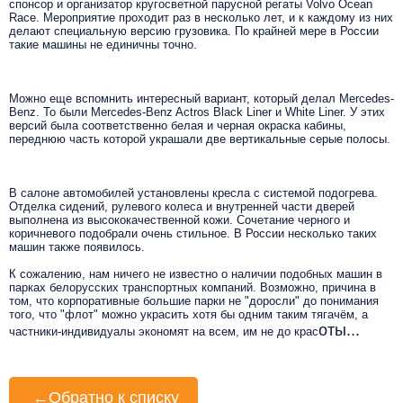
спонсор и организатор кругосветной парусной регаты Volvo Ocean
Race. Мероприятие проходит раз в несколько лет, и к каждому из них
делают специальную версию грузовика. По крайней мере в России
такие машины не единичны точно.
Можно еще вспомнить интересный вариант, который делал Mercedes-
Benz. То были Mercedes-Benz Actros Black Liner и White Liner. У этих
версий была соответственно белая и черная окраска кабины,
переднюю часть которой украшали две вертикальные серые полосы.
В салоне автомобилей установлены кресла с системой подогрева.
Отделка сидений, рулевого колеса и внутренней части дверей
выполнена из высококачественной кожи. Сочетание черного и
коричневого подобрали очень стильное. В России несколько таких
машин также появилось.
К сожалению, нам ничего не известно о наличии подобных машин в
парках белорусских транспортных компаний. Возможно, причина в
том, что корпоративные большие парки не "доросли" до понимания
того, что "флот" можно украсить хотя бы одним таким тягачём, а
оты...
частники-индивидуалы экономят на всем, им не до крас
←
Обратно к списку