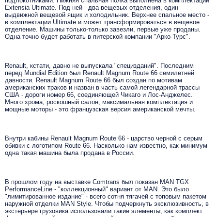
подлокотниками. Нижняя спальная полка выполнена в комплектации
Extensia Ultimate. Под ней - два вещевых отделения, один
выдвижной вещевой ящик и холодильник. Верхнее спальное место -
в комплектации Ultimate и может трансформироваться в вещевое
отделение.
Машины только-только завезли, первые уже проданы.
Одна точно будет работать в питерской компании "Арко-Турс".
Renault, кстати, давно не выпускала "специзданий". Последним
перед Mundial Edition был Renault Magnum Route 66 семилетней
давности. Renault Magnum Route 66 был создан по мотивам
американских траков и назван в часть самой легендарной трассы
США - дороги номер 66, соединяющей Чикаго и Лос-Анджелес.
Много хрома, роскошный салон, максимальная комплектация и
мощные моторы - это французская версия американской мечты.
Внутри кабины Renault Magnum Route 66 - царство черной с серым
обивки с логотипом Route 66. Насколько нам известно, как минимум
одна такая машина была продана в России.
В прошлом году на выставке Comtrans был показан MAN TGX
PerformanceLine - "коллекционный" вариант от MAN. Это было
"лимитированное издание" - всего сотня тягачей с топовым пакетом
наружной отделки MAN Style. Чтобы подчеркнуть эксклюзивность, в
экстерьере грузовика использовали такие элементы, как комплект