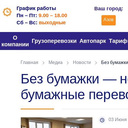
График работы
Ваш город:
Пн – Пт:
9.00 – 18.00
Азов
Сб – Вс:
выходные
О
Грузоперевозки
Автопарк
Тари
компании
Главная
Медиа
Новости
Без бумажки
Без бумажки — н
бумажные перев
03 Июня