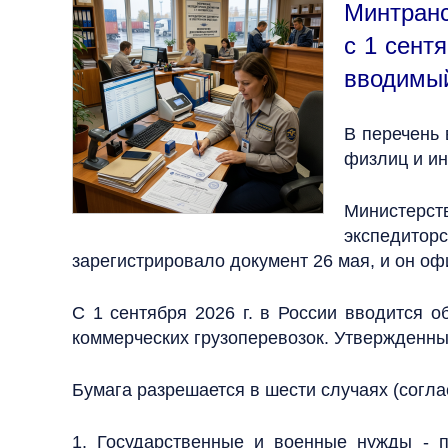
Мин­транс
с 1 сен­т
вво­димый
В пе­речень 
физ­лиц и ино
Министерст
экспедито
зарегистрировало документ 26 мая, и он оф
С 1 сентября 2026 г. в России вводится 
коммерческих грузоперевозок. Утвержденны
Бумага разрешается в шести случаях (согла
1. Государственные и военные нужды - п