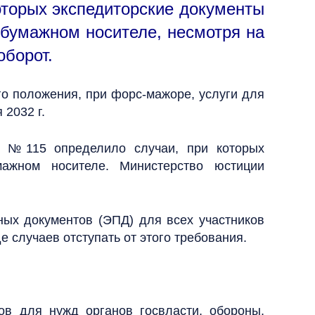
­торых эк­спе­дитор­ские до­кумен­ты
бу­маж­ном но­сите­ле, нес­мот­ря на
­бо­рот.
го по­ложе­ния, при форс-ма­жоре, ус­лу­ги для
 2032 г.
. №115 определило случаи, при которых
мажном носителе. Министерство юстиции
ных документов (ЭПД) для всех участников
 случаев отступать от этого требования.
ов для нужд органов госвласти, обороны,