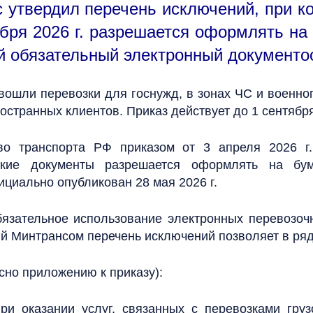
 ут­вер­дил пе­речень ис­клю­чений, при ко
яб­ря 2026 г. раз­ре­шает­ся офор­млять на 
 обя­затель­ный элек­трон­ный до­кумен­тоо
вош­ли пе­ревоз­ки для гос­нужд, в зо­нах ЧС и воен­но­
с­тран­ных клиен­тов. При­каз дей­ствует до 1 сен­тяб­ря
во транспорта РФ приказом от 3 апреля 2026 г
рские документы разрешается оформлять на бу
ициально опубликован 28 мая 2026 г.
обязательное использование электронных перевозоч
й Минтрансом перечень исключений позволяет в ряде
сно приложению к приказу):
ри оказании услуг, связанных с перевозками груз