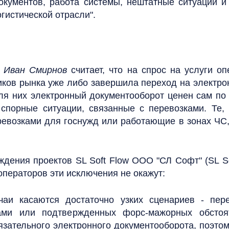
кументов, работа системы, нештатные ситуации и 
гистической отрасли".
"
Иван Смирнов
считает, что на спрос на услуги о
иков рынка уже либо завершила переход на электр
ля них электронный документооборот ценен сам по 
 спорные ситуации, связанные с перевозками. Те,
евозками для госнужд или работающие в зонах ЧС, 
дения проектов SL Soft Flow ООО "СЛ Софт" (SL S
операторов эти исключения не окажут:
чаи касаются достаточно узких сценариев - пер
ами или подтвержденных форс-мажорных обстоят
язательного электронного документооборота, поэто