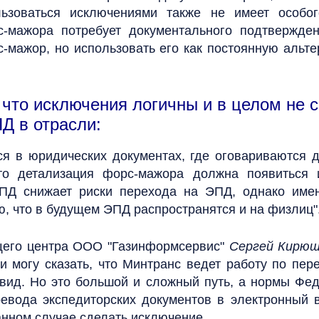
ьзоваться исключениями также не имеет особог
-мажора потребует документального подтвержден
-мажор, но использовать его как постоянную альте
 что исключения логичны и в целом не 
Д в отрасли:
ся в юридических документах, где оговариваются 
что детализация форс-мажора должна появиться и
ЭПД снижает риски перехода на ЭПД, однако имен
, что в будущем ЭПД распространятся и на физлиц"
щего центра ООО "Газинформсервис"
Сергей Кирюш
сти могу сказать, что Минтранс ведет работу по п
 вид. Но это большой и сложный путь, а нормы Фе
ревода экспедиторских документов в электронный в
анном случае сделать исключение.