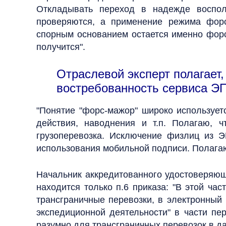
Откладывать переход в надежде воспол
проверяются, а применение режима форс
спорным основанием остается именно форс
получится".
Отраслевой эксперт полагает,
востребованность сервиса ЭП
"Понятие "форс-мажор" широко использует
действия, наводнения и т.п. Полагаю, 
грузоперевозка. Исключение физлиц из 
использования мобильной подписи. Полагаю
Начальник аккредитованного удостоверяю
находится только п.6 приказа: "В этой ча
трансграничные перевозки, в электронный
экспедиционной деятельности" в части пе
разумно для трансграничных перевозок в д