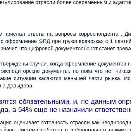
регулирование отрасли более современным и адаптив
е прислал ответы на вопросы корреспондента . Ди
то оформление ЭПД при грузоперевозках с 1 сентяб
то значит, что цифровой документооборот станет пре
 утверждены случаи, когда оформление документов
экспедиторские документы, но пока что нет никаки
 такие ситуации касаются меньшей части рынка. И
ина Давыдова.
овятся обязательными, и, по данным опр
да, а 54% еще не назначили ответственн
ация оценивает готовность отрасли как неоднород
сейчас: система работает в добровольном режиме 