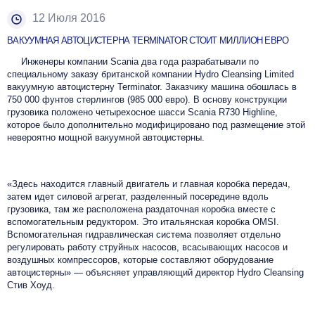
12 Июля 2016
В
АКУУМНАЯ АВТОЦИСТЕРНА TERMINATOR СТОИТ МИЛЛИОН ЕВРО
Инженеры компании Scania два года разрабатывали по
специальному заказу британской компании Hydro Cleansing Limited
вакуумную автоцистерну Terminator. Заказчику машина обошлась в
750 000 фунтов стерлингов (985 000 евро). В основу конструкции
грузовика положено четырехосное шасси Scania R730 Highline,
которое было дополнительно модифицировано под размещение этой
невероятно мощной вакуумной автоцистерны.
«Здесь находится главный двигатель и главная коробка передач,
затем идет силовой агрегат, разделенный посередине вдоль
грузовика, там же расположена раздаточная коробка вместе с
вспомогательным редуктором. Это итальянская коробка OMSI.
Вспомогательная гидравлическая система позволяет отдельно
регулировать работу струйных насосов, всасывающих насосов и
воздушных компрессоров, которые составляют оборудование
автоцистерны» — объясняет управляющий директор Hydro Cleansing
Стив Хоуд.