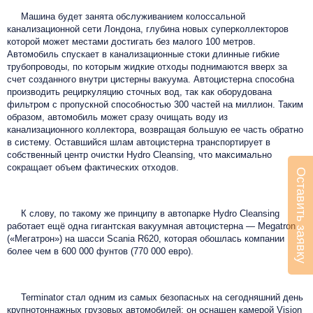
Машина будет занята обслуживанием колоссальной
канализационной сети Лондона, глубина новых суперколлекторов
которой может местами достигать без малого 100 метров.
Автомобиль спускает в канализационные стоки длинные гибкие
трубопроводы, по которым жидкие отходы поднимаются вверх за
счет созданного внутри цистерны вакуума. Автоцистерна способна
производить рециркуляцию сточных вод, так как оборудована
фильтром с пропускной способностью 300 частей на миллион. Таким
образом, автомобиль может сразу очищать воду из
канализационного коллектора, возвращая большую ее часть обратно
в систему. Оставшийся шлам автоцистерна транспортирует в
собственный центр очистки Hydro Cleansing, что максимально
сокращает объем фактических отходов.
Оставить заявку
К слову, по такому же принципу в автопарке Hydro Cleansing
работает ещё одна гигантская вакуумная автоцистерна — Megatron
(«Мегатрон») на шасси Scania R620, которая обошлась компании
более чем в 600 000 фунтов (770 000 евро).
Terminator стал одним из самых безопасных на сегодняшний день
крупнотоннажных грузовых автомобилей: он оснащен камерой Vision