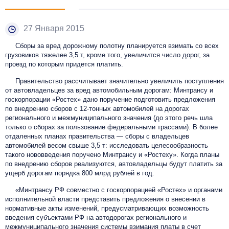
27 Января 2015
Сборы за вред дорожному полотну планируется взимать со всех
грузовиков тяжелее 3,5 т, кроме того, увеличится число дорог, за
проезд по которым придется платить.
Правительство рассчитывает значительно увеличить поступления
от автовладельцев за вред автомобильным дорогам: Минтрансу и
госкорпорации «Ростех» дано поручение подготовить предложения
по внедрению сборов с 12-тонных автомобилей на дорогах
регионального и межмуниципального значения (до этого речь шла
только о сборах за пользование федеральными трассами). В более
отдаленных планах правительства — сборы с владельцев
автомобилей весом свыше 3,5 т: исследовать целесообразность
такого нововведения поручено Минтрансу и «Ростеху». Когда планы
по внедрению сборов реализуются, автовладельцы будут платить за
ущерб дорогам порядка 800 млрд рублей в год.
«Минтрансу РФ совместно с госкорпорацией «Ростех» и органами
исполнительной власти представить предложения о внесении в
нормативные акты изменений, предусматривающих возможность
введения субъектами РФ на автодорогах регионального и
межмуниципального значения системы взимания платы в счет