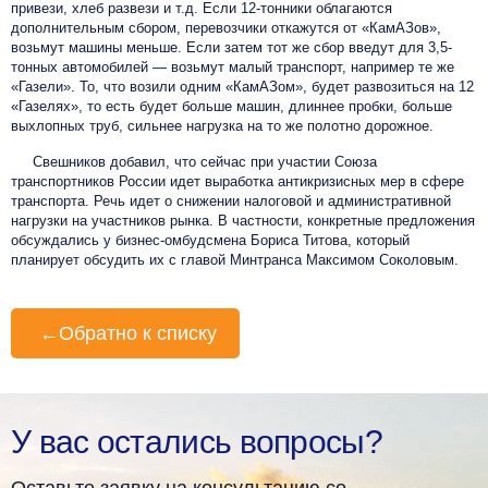
привези, хлеб развези и т.д. Если 12-тонники облагаются
дополнительным сбором, перевозчики откажутся от «КамАЗов»,
возьмут машины меньше. Если затем тот же сбор введут для 3,5-
тонных автомобилей — возьмут малый транспорт,
например
те же
«Газели». То, что возили одним «КамАЗом», будет развозиться на 12
«Газелях», то есть будет больше машин, длиннее пробки, больше
выхлопных труб, сильнее нагрузка на то же полотно дорожное.
Свешников добавил, что сейчас при участии Союза
транспортников России идет выработка антикризисных мер в сфере
транспорта. Речь идет о снижении налоговой и административной
нагрузки на участников рынка. В частности, конкретные предложения
обсуждались у бизнес-омбудсмена Бориса Титова, который
планирует обсудить их с главой Минтранса Максимом Соколовым.
←
Обратно к списку
У вас остались вопросы?
Оставьте заявку на консультацию со