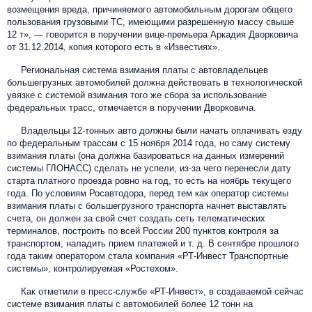
возмещения вреда, причиняемого автомобильным дорогам общего
пользования грузовыми ТС, имеющими разрешенную массу свыше
12 т», — говорится в поручении вице-премьера Аркадия Дворковича
от 31.12.2014, копия которого есть в «Известиях».
Региональная система взимания платы с автовладельцев
большегрузных автомобилей должна действовать в технологической
увязке с системой взимания того же сбора за использование
федеральных трасс, отмечается в поручении Дворковича.
Владельцы 12-тонных авто должны были начать оплачивать езду
по федеральным трассам с 15 ноября 2014 года, но саму систему
взимания платы (она должна базироваться на данных измерений
системы ГЛОНАСС) сделать не успели, из-за чего перенесли дату
старта платного проезда ровно на год, то есть на ноябрь текущего
года. По условиям Росавтодора, перед тем как оператор системы
взимания платы с большегрузного транспорта начнет выставлять
счета, он должен за свой счет создать сеть телематических
терминалов, построить по всей России 200 пунктов контроля за
транспортом, наладить прием платежей и т. д. В сентябре прошлого
года таким оператором стала компания «РТ-Инвест Транспортные
системы», контролируемая «Ростехом».
Как отметили в пресс-службе
«РТ-Инвест», в
создаваемой сейчас
системе взимания платы с автомобилей более 12 тонн на