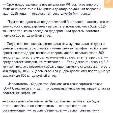
— Срок представления в правительство РФ согласованного с
Минэкономразвития и Минфином доклада по данным вопросам —
март 2015 года, — отмечают в пресс-службе Минтранса.
По мнению одного из представителей Минтранса, настоявшего на
анонимности, предварительные расчеты показали, что сборы с 12-
тонников только за проезд по
федеральным дорогам составят
порядка 100 млрд рублей в год.
— Подключение к сборам региональных и муниципальных дорог с
учетом меньшего грузопотока и уменьшенных тарифов, но большей
протяженности дорог позволит собрать дополнительно около 300
млрд в год, то есть сумма поступлений возрастет в четыре раза, —
предполагает чиновник из Минтранса. — Если добавить сборы с 3,5-
тонных авто, это позволит собрать еще примерно столько же, то есть
400 млрд рублей. В целом сборы за ущерб дорожному полотну могут
вырасти до 800 млрд рублей в год.
Исполнительный директор Московского транспортного союза
Юрий Свешников считает, что реализация инициативы правительства
подстегнет инфляцию.
— Если взять себестоимость белого батона, то мука там будет
стоить копейки, а основная часть — это транспортная
составляющая, — говорит Свешников. — Зерно привези, муку