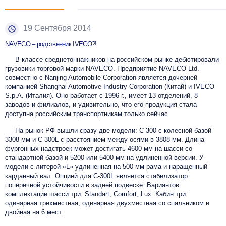
19 Сентября 2014
NAVECO – родственник IVECO?!
В классе среднетоннажников на российском рынке дебютировали
грузовики торговой марки NAVECO. Предприятие NAVECO Ltd.
совместно с Nanjing Automobile Corporation является дочерней
компанией Shanghai Automotive Industry Corporation (Китай) и IVECO
S.p.A. (Италия). Оно работает с 1996 г., имеет 13 отделений, 8
заводов и филиалов, и удивительно, что его продукция стала
доступна российским транспортникам только сейчас.
На рынок РФ вышли сразу две модели: C-300 с колесной базой
3308 мм и C-300L с расстоянием между осями в 3808 мм. Длина
фургонных надстроек может достигать 4600 мм на шасси со
стандартной базой и 5200 или 5400 мм на удлиненной версии. У
модели с литерой «L» удлиненная на 500 мм рама и наращенный
карданный вал. Опцией для C-300L является стабилизатор
поперечной устойчивости в задней подвеске. Вариантов
комплектации шасси три: Standart, Comfort, Lux. Кабин три:
одинарная трехместная, одинарная двухместная со спальником и
двойная на 6 мест.