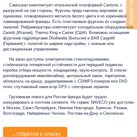
Оставить заявку
Самосвал комплектуют итальянской платформой Cantonic с
разгрузкой на три стороны. Фургоны представлены версиями из
оцинковки, плакированного металла белого цвета и из коричневой
ламинированной фанеры. Есть пластиковые фургоны из сэндвич-
панелей. Рефрижераторы комплектуют холодильным оборудованием
Zanotti (Италия), Thermo King и Carrier (США). Возможно оснащение
фургонов гидробортами Dhollandia (Бельгия) и BAR Cargolift
(Германия) с лопатой по ширине надстройки, с ножным или
дистанционным управлением.
На заказ доступны электрические стеклоподъемники,
стабилизатор поперечной устойчивости для передней подвески,
коробка отбора мощности, кондиционер, круиз-контроль. В списке
допоборудования иммобилайзер, центральный замок, парктроник,
обтекатель на крышу, радиоприемник с CD/MP3-плеером или DVD
плюс спутниковый навигатор GPS с сенсорным экраном.
Грузовикам нового для России бренда будет трудно
конкурировать в плотном сегменте. Но сервис NAVECO уже доступен
в Москве, Санкт-Петербурге, Нижнем Новгороде, Брянске, Рязани,
Волгограде, Набережных Челнах, Ростове-на-Дону и Смоленске.
←
Обратно к списку