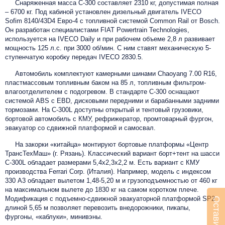
Снаряженная масса С-300 составляет 2310 кг, допустимая полная
– 6700 кг. Под кабиной установлен дизельный двигатель IVECO
Sofim 8140/43D4 Евро-4 c топливной системой Common Rail от Bosch.
Он разработан специалистами FIAT Powertrain Technologies,
используется на IVECO Daily и при рабочем объеме 2,8 л развивает
мощность 125 л.с. при 3000 об/мин. С ним ставят механическую 5-
ступенчатую коробку передач IVECO 2830.5.
Автомобиль комплектуют камерными шинами Chaoyang 7.00 R16,
пластмассовым топливным баком на 85 л, топливным фильтром-
влагоотделителем с подогревом. В стандарте C-300 оснащают
системой ABS с EBD, дисковыми передними и барабанными задними
тормозами. На C-300L доступны открытый и тентовый грузовики,
бортовой автомобиль с КМУ, рефрижератор, промтоварный фургон,
эвакуатор со сдвижной платформой и самосвал.
На закорки «китайца» монтируют бортовые платформы «Центр
ТрансТехМаш» (г. Рязань). Классический вариант борт+тент на шасси
С-300L обладает размерами 5,4х2,3х2,2 м. Есть вариант с КМУ
производства Ferrari Corp. (Италия). Например, модель с индексом
330 А3 обладает вылетом 1,48-5,20 м и грузоподъемностью от 460 кг
на максимальном вылете до 1830 кг на самом коротком плече.
Модификация с подъемно-сдвижной эвакуаторной платформой SP2
длиной 5,65 м позволяет перевозить внедорожники, пикапы,
фургоны, «каблуки», минивэны.