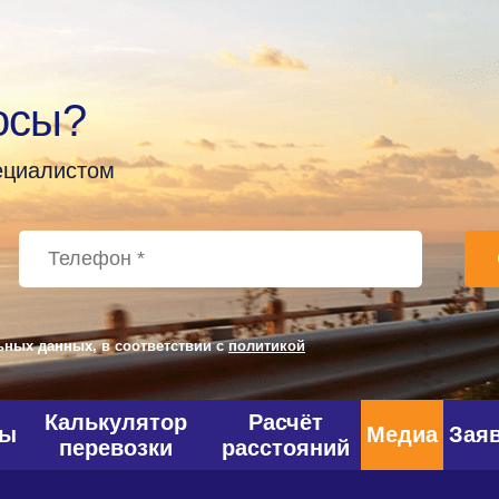
осы?
пециалистом
ьных данных, в соответствии с
политикой
Калькулятор
Расчёт
фы
Медиа
Зая
перевозки
расстояний