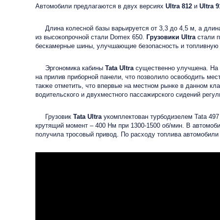
Автомобили предлагаются в двух версиях
Ultra 812
и
Ultra 9
Длина колесной базы варьируется от 3,3 до 4,5 м, а длина
из высокопрочной стали Domex 650.
Грузовики Ultra
стали п
бескамерные шины, улучшающие безопасность и топливную эк
Эргономика кабины
Tata Ultra
существенно улучшена. На н
на прилив приборной панели, что позволило освободить мес
также отметить, что впервые на местном рынке в данном к
водительского и двухместного пассажирского сидений регул
Грузовик
Tata Ultra
укомплектован турбодизелем Tata 497 
крутящий момент – 400 Нм при 1300-1500 об/мин. В автомоб
получила тросовый привод. По расходу топлива автомобил