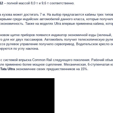
12
– полной массой 8,0 т и 9,6 т соответственно.
 кузова может достигать 7 м. На выбор предлагаются кабины трех типов
ервыми среди индийских автомобилей данного класса, которые получил
ономичность. Также на моделях Ultra впервые применена кабина, котор
овом щитке приборов появился индикатор экономичной езды (зеленый, 
то для ног двух пассажиров. Автомобиль получил телескопическую рулев
лассе рулевое управление получило сервопривод. Водительское кресло 
ируются по углу наклона.
с системой впрыска Сommon Rail следующего поколения. Рабочий объем
иле применено более мощное сцепление. Механическая, 6-ступенчатая к
и
Tata Ultra
экономичнее своих предшественников на 15%.