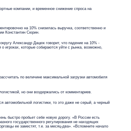
ортные компании, и временное снижение спроса на
нтировочно на 10% снизилась выручка, соответственно и
нии Константин Сюрин.
угу Александр Дацюк говорит, что падение на 10% -
о игроках, которые собираются уйти с рынка, возможно,
рассчитать по величине максимальной загрузки автомобиля
огистикой, но они воздержались от комментариев.
я автомобильной логистики, то это даже не серый, а черный
нь быстро пробьет себе новую дорогу. «В России есть
разного государственного регулирования не находящих
орговцы ее заместят, т.е. за месяц-два». «Вспомните начало