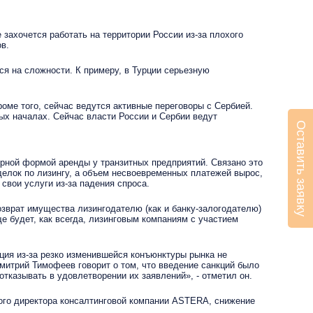
 захочется работать на территории России из-за плохого
в.
я на сложности. К примеру, в Турции серьезную
роме того, сейчас ведутся активные переговоры с Сербией.
ых началах. Сейчас власти России и Сербии ведут
Оставить заявку
рной формой аренды у транзитных предприятий. Связано это
сделок по лизингу, а объем несвоевременных платежей вырос,
свои услуги из-за падения спроса.
зврат имущества лизингодателю (как и банку-залогодателю)
е будет, как всегда, лизинговым компаниям с участием
ия из-за резко изменившейся конъюнктуры рынка не
митрий Тимофеев говорит о том, что введение санкций было
казывать в удовлетворении их заявлений», - отметил он.
го директора консалтинговой компании ASTERA, снижение