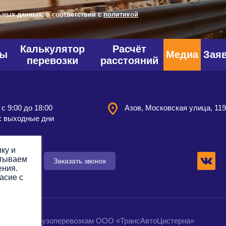
ьных данных, в соответствии с
политикой
Калькулятор
Расчёт
фы
Медиа
Зая
перевозки
расстояний
 с 9:00 до 18:00
Азов, Московская улица, 11
: выходные дни
ку и
атываем
 заявку
Заказать звонок
ения.
асие с
омпания по грузоперевозкам ООО «ТрансАвтоЦистерна»