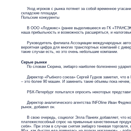
Уход игроков с рынка потянет за собой временное угасание
складские площади.
Польские конкуренты
В ООО «Лоджикс» (ранее выделившееся из ГК «ТРАНСЭК) со
наша прибыльность и возможность расширяться, и налоговые
Руководитель филиала Ассоциации международных автомоб
вероятная цифра для многих транспортных компаний с дивер
такие случаи есть, но это очень небольшие компании.
Серые рынки
По словам Сюрина, эмбарго наиболее болезненно ударило 
Директор «Рыбного союза» Сергей Гудков заметил, что в Р
– это более 90 машин. И заменить такие объемы пока нечем,
РБК-Петербург попытался опросить некоторых представител
Директор аналитического агентства INFOline Иван Федяков о
рынок, добавил он.
В свою очередь, социолог Элла Панеях добавляет, что кон
платежеспособный спрос на привычные качественные продукт
себя». При этом в случае снятия эмбарго теневая торговля, 
90-х, как быстро еда появилась на полках магазинов», - доба