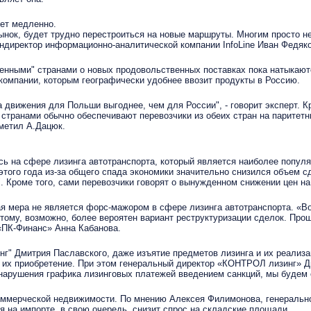
дет медленно.
ынок, будет трудно перестроиться на новые маршруты. Многим просто не
гендиректор информационно-аналитической компании InfoLine Иван Федяко
нными" странами о новых продовольственных поставках пока натыкаютс
компании, которым географически удобнее ввозит продукты в Россию.
а движения для Польши выгоднее, чем для России", - говорит эксперт. К
странами обычно обеспечивают перевозчики из обеих стран на паритетн
тметил А.Дацюк.
на сфере лизинга автотранспорта, который является наиболее популя
 этого года из-за общего спада экономики значительно снизился объем 
 Кроме того, сами перевозчики говорят о вынужденном снижении цен на 
я мера не является форс-мажором в сфере лизинга автотранспорта. «Во
тому, возможно, более вероятен вариант реструктуризации сделок. Прощ
«ПК-Финанс» Анна Кабанова.
 Дмитрия Паславского, даже изъятие предметов лизинга и их реализац
а их приобретение. При этом генеральный директор «КОНТРОЛ лизинг» Д
арушения графика лизинговых платежей введением санкций, мы будем от
ммерческой недвижимости. По мнению Алексея Филимонова, генерально
 на импорте, в свою очередь, снизит спрос на складские площади.