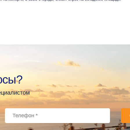
осы?
пециалистом