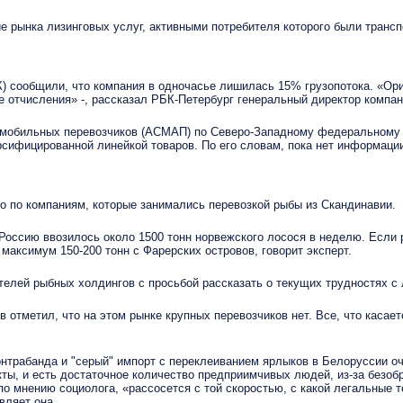
 рынка лизинговых услуг, активными потребителя которого были трансп
общили, что компания в одночасье лишилась 15% грузопотока. «Орие
 отчисления» -, рассказал РБК-Петербург генеральный директор компа
ильных перевозчиков (АСМАП) по Северо-Западному федеральному окр
сифицированной линейкой товаров. По его словам, пока нет информации 
по компаниям, которые занимались перевозкой рыбы из Скандинавии.
оссию ввозилось около 1500 тонн норвежского лосося в неделю. Если 
 максимум 150-200 тонн с Фарерских островов, говорит эксперт.
ей рыбных холдингов с просьбой рассказать о текущих трудностях с л
тметил, что на этом рынке крупных перевозчиков нет. Все, что касаетс
трабанда и "серый" импорт с переклеиванием ярлыков в Белоруссии оче
ы, и есть достаточное количество предприимчивых людей, из-за безоб
по мнению социолога, «рассосется с той скоростью, с какой легальные т
вляет она.