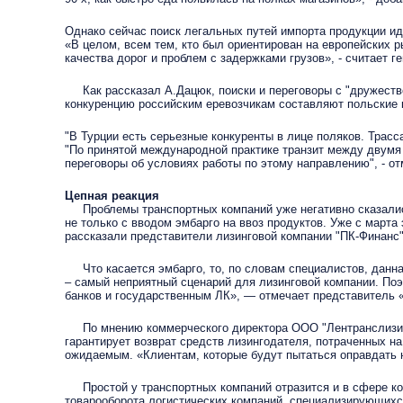
Однако сейчас поиск легальных путей импорта продукции и
«В целом, всем тем, кто был ориентирован на европейских р
качества дорог и проблем с задержками грузов», - считает 
Как рассказал А.Дацюк, поиски и переговоры с "дружестве
конкуренцию российским еревозчикам составляют польские 
"В Турции есть серьезные конкуренты в лице поляков. Трасс
"По принятой международной практике транзит между двумя 
переговоры об условиях работы по этому направлению", - о
Цепная реакция
Проблемы транспортных компаний уже негативно сказались 
не только с вводом эмбарго на ввоз продуктов. Уже с марта
рассказали представители лизинговой компании "ПК-Финанс".
Что касается эмбарго, то, по словам специалистов, данна
– самый неприятный сценарий для лизинговой компании. Поэ
банков и государственным ЛК», — отмечает представитель 
По мнению коммерческого директора ООО "Лентранслизинг"
гарантирует возврат средств лизингодателя, потраченных н
ожидаемым. «Клиентам, которые будут пытаться оправдать н
Простой у транспортных компаний отразится и в сфере ко
товарооборота логистических компаний, специализирующихся