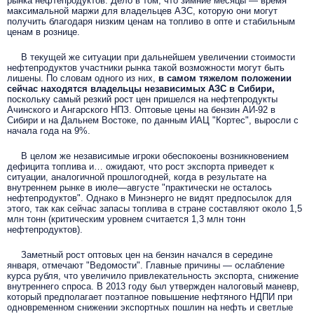
рынка нефтепродуктов. Дело в том, что зимние месяцы — время
максимальной маржи для владельцев АЗС, которую они могут
получить благодаря низким ценам на топливо в опте и стабильным
ценам в рознице.
В текущей же ситуации при дальнейшем увеличении стоимости
нефтепродуктов участники рынка такой возможности могут быть
лишены. По словам одного из них,
в самом тяжелом положении
сейчас находятся владельцы независимых АЗС в Сибири,
поскольку самый резкий рост цен пришелся на нефтепродукты
Ачинского и Ангарского НПЗ. Оптовые цены на бензин АИ-92 в
Сибири и на Дальнем Востоке, по данным ИАЦ "Кортес", выросли с
начала года на 9%.
В целом же независимые игроки обеспокоены возникновением
дефицита топлива и… ожидают, что рост экспорта приведет к
ситуации, аналогичной прошлогодней, когда в результате на
внутреннем рынке в июле—августе "практически не осталось
нефтепродуктов".
Однако в Минэнерго не видят предпосылок для
этого, так как сейчас запасы топлива в стране составляют около 1,5
млн тонн (критическим уровнем считается 1,3 млн тонн
нефтепродуктов).
Заметный рост оптовых цен на бензин начался в середине
января, отмечают "Ведомости". Главные причины — ослабление
курса рубля, что увеличило привлекательность экспорта, снижение
внутреннего спроса. В 2013 году был утвержден налоговый маневр,
который предполагает поэтапное повышение нефтяного НДПИ при
одновременном снижении экспортных пошлин на нефть и светлые