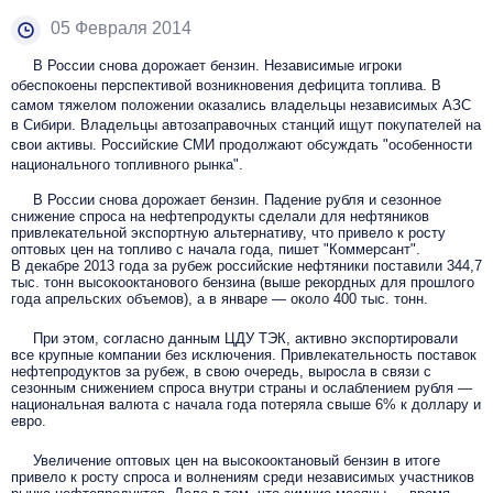
05 Февраля 2014
В России снова дорожает бензин. Независимые игроки
обеспокоены перспективой возникновения дефицита топлива. В
самом тяжелом положении оказались владельцы независимых АЗС
в Сибири. Владельцы автозаправочных станций ищут покупателей на
свои активы. Российские СМИ продолжают обсуждать "особенности
национального топливного рынка".
В России снова дорожает бензин. Падение рубля и сезонное
снижение спроса на нефтепродукты сделали для нефтяников
привлекательной экспортную альтернативу, что привело к росту
оптовых цен на топливо с начала года, пишет "Коммерсант".
В декабре 2013 года за рубеж российские нефтяники поставили 344,7
тыс. тонн высокооктанового бензина (выше рекордных для прошлого
года апрельских объемов), а в январе — около 400 тыс. тонн.
При этом, согласно данным ЦДУ ТЭК, активно экспортировали
все крупные компании без исключения. Привлекательность поставок
нефтепродуктов за рубеж, в свою очередь, выросла в связи с
сезонным снижением спроса внутри страны и ослаблением рубля —
национальная валюта с начала года потеряла свыше 6% к доллару и
евро.
Увеличение оптовых цен на высокооктановый бензин в итоге
привело к росту спроса и волнениям среди независимых участников