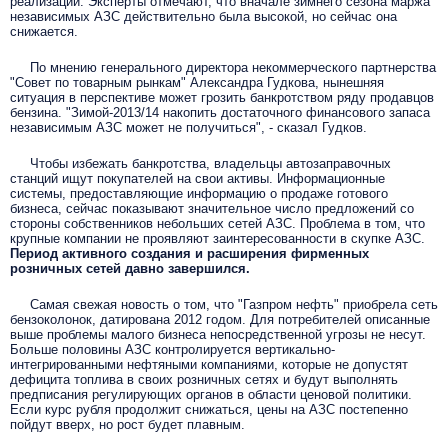
реализации. Эксперты отмечают, что вначале зимнего сезона маржа
независимых АЗС действительно была высокой, но сейчас она
снижается.
По мнению генерального директора некоммерческого партнерства
"Совет по товарным рынкам" Александра Гудкова, нынешняя
ситуация в перспективе может грозить банкротством ряду продавцов
бензина. "Зимой-2013/14 накопить достаточного финансового запаса
независимым АЗС может не получиться", - сказал Гудков.
Чтобы избежать банкротства, владельцы автозаправочных
станций ищут покупателей на свои активы. Информационные
системы, предоставляющие информацию о продаже готового
бизнеса, сейчас показывают значительное число предложений со
стороны собственников небольших сетей АЗС.
Проблема в том, что
крупные компании не проявляют заинтересованности в скупке АЗС.
Период активного создания и расширения фирменных
розничных сетей давно завершился.
Самая свежая новость о том, что "Газпром нефть" приобрела сеть
бензоколонок, датирована 2012 годом. Д
ля потребителей описанные
выше проблемы малого бизнеса непосредственной угрозы не несут.
Больше половины АЗС контролируется вертикально-
интегрированными нефтяными компаниями, которые не допустят
дефицита топлива в своих розничных сетях и будут выполнять
предписания регулирующих органов в области ценовой политики.
Если курс рубля продолжит снижаться, цены на АЗС постепенно
пойдут вверх, но рост будет плавным.