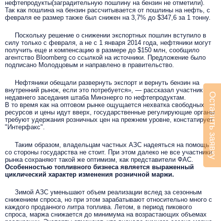
нефтепродукты(заградительную пошлину на бензин не отметили).
Так как пошлина на бензин рассчитывается от пошлины на нефть, с
февраля ее размер также был снижен на 3,7% до $347,6 за 1 тонну.
Поскольку решение о снижении экспортных пошлин вступило в
силу только с февраля, а не с 1 января 2014 года, нефтяники могут
получить еще и компенсацию в размере до $150 млн, сообщило
агентство Bloomberg со ссылкой на источники. Предложение было
подписано Молодцовым и направлено в правительство.
Нефтяники обещали развернуть экспорт и вернуть бензин на
внутренний рынок, если это потребуется», — рассказал участник
Оставить заявку
недавнего заседания штаба Минэнерго по нефтепродуктам.
В то время как на оптовом рынке ощущается нехватка свободных
ресурсов и цены идут вверх, государственные регулирующие органы
требуют удержания розничных цен на прежнем уровне, констатирует
"Интерфакс".
Таким образом, владельцам частных АЗС надеяться на помощь
со стороны государства не стоит. При этом далеко не все участники
рынка сохраняют такой же оптимизм, как представители ФАС.
Особенностью топливного бизнеса является выраженный
циклический характер изменения розничной маржи.
Зимой АЗС уменьшают объем реализации вслед за сезонным
снижением спроса, но при этом зарабатывают относительно много с
каждого проданного литра топлива. Летом, в период пикового
спроса, маржа снижается до минимума на возрастающих объемах