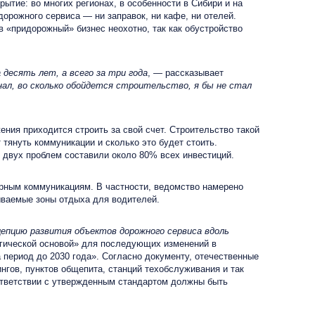
ие: во многих регионах, в особенности в Сибири и на
дорожного сервиса — ни заправок, ни кафе, ни отелей.
в «придорожный» бизнес неохотно, так как обустройство
 десять лет, а всего за три года
, — рассказывает
нал, во сколько обойдется строительство, я бы не стал
ия приходится строить за свой счет. Строительство такой
 тянуть коммуникации и сколько это будет стоить.
 двух проблем составили около 80% всех инвестиций.
рным коммуникациям. В частности, ведомство намерено
ываемые зоны отдыха для водителей.
епцию развития объектов дорожного сервиса вдоль
огической основой» для последующих изменений в
 период до 2030 года». Согласно документу, отечественные
гов, пунктов общепита, станций техобслуживания и так
ответствии с утвержденным стандартом должны быть