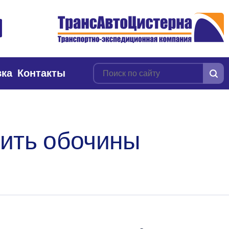
вка
Контакты
оить обочины