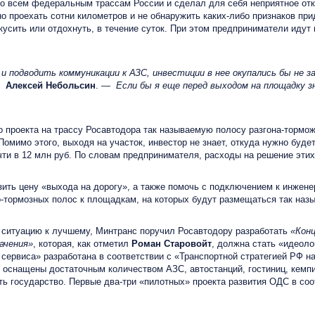
сем федеральным трассам России и сделал для себя неприятное открыт
о проехать сотни километров и не обнаружить каких-либо признаков при
усить или отдохнуть, в течение суток. При этом предприниматели идут 
 подводить коммуникации к АЗС, инвестиции в нее окупались бы не за
се
Алексей Небольсин
. —
Если бы я еще перед выходом на площадку з
роекта на трассу Росавтодора так называемую полосу разгона-торможен
омимо этого, выходя на участок, инвестор не знает, откуда нужно будет
и в 12 млн руб. По словам предпринимателя, расходы на решение этих
ть цену «выхода на дорогу», а также помочь с подключением к инжене
о-тормозных полос к площадкам, на которых будут размещаться так наз
ситуацию к лучшему, Минтранс поручил Росавтодору разработать
«Конц
ачения»
, которая, как отметил
Роман Старовойт
, должна стать «идеол
сервиса» разработана в соответствии с «Транспортной стратегией РФ на
оснащены достаточным количеством АЗС, автостанций, гостиниц, кемпин
ь государство. Первые два-три «пилотных» проекта развития ОДС в со