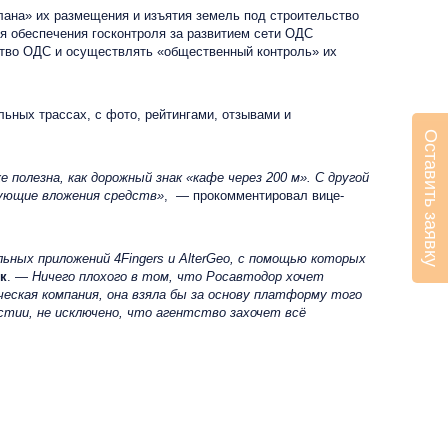
ана» их размещения и изъятия земель под строительство
я обеспечения госконтроля за развитием сети ОДС
ество ОДС и осуществлять «общественный контроль» их
ных трассах, с фото, рейтингами, отзывами и
Оставить заявку
полезна, как дорожный знак «кафе через 200 м». С другой
бующие вложения средств»
, — прокомментировал вице-
ых приложений 4Fingers и AlterGeo, с помощью которых
к
. —
Ничего плохого в том, что Росавтодор хочет
ческая компания, она взяла бы за основу платформу того
астии, не исключено, что агентство захочет всё