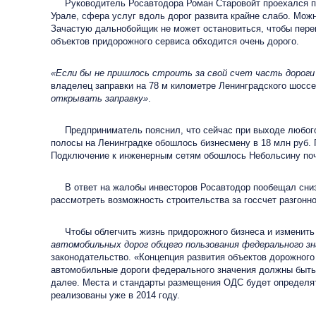
Руководитель Росавтодора Роман Старовойт проехался по в
Урале, сфера услуг вдоль дорог развита крайне слабо. Можн
Зачастую дальнобойщик не может остановиться, чтобы перек
объектов придорожного сервиса обходится очень дорого.
«Если бы не пришлось строить за свой счет часть дороги и
владелец заправки на 78 м километре Ленинградского шос
открывать заправку»
.
Предприниматель пояснил, что сейчас при выходе любого п
полосы на Ленинградке обошлось бизнесмену в 18 млн руб. П
Подключение к инженерным сетям обошлось Небольсину почт
В ответ на жалобы инвесторов Росавтодор пообещал снизи
рассмотреть возможность строительства за госсчет разгонн
Чтобы облегчить жизнь придорожного бизнеса и изменить 
автомобильных дорог общего пользования федерального зн
законодательство. «Концепция развития объектов дорожного 
автомобильные дороги федерального значения должны быть 
далее. Места и стандарты размещения ОДС будет определят
реализованы уже в 2014 году.