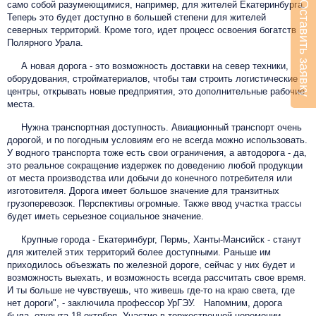
Оставить заявку
само собой разумеющимися, например, для жителей Екатеринбурга.
Теперь это будет доступно в большей степени для жителей
северных территорий. Кроме того, идет процесс освоения богатств
Полярного Урала.
А новая дорога - это возможность доставки на север техники,
оборудования, стройматериалов, чтобы там строить логистические
центры, открывать новые предприятия, это дополнительные рабочие
места.
Нужна транспортная доступность. Авиационный транспорт очень
дорогой, и по погодным условиям его не всегда можно использовать.
У водного транспорта тоже есть свои ограничения, а автодорога - да,
это реальное сокращение издержек по доведению любой продукции
от места производства или добычи до конечного потребителя или
изготовителя. Дорога имеет большое значение для транзитных
грузоперевозок. Перспективы огромные. Также ввод участка трассы
будет иметь серьезное социальное значение.
Крупные города - Екатеринбург, Пермь, Ханты-Мансийск - станут
для жителей этих территорий более доступными. Раньше им
приходилось объезжать по железной дороге, сейчас у них будет и
возможность выехать, и возможность всегда рассчитать свое время.
И ты больше не чувствуешь, что живешь где-то на краю света, где
нет дороги", - заключила профессор УрГЭУ. Напомним, дорога
была открыта 18 октября. Участие в торжественной церемонии