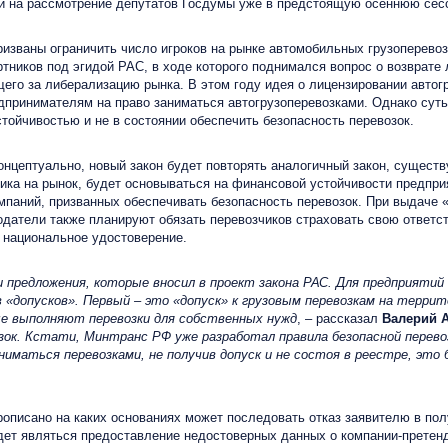
ти на рассмотрение депутатов Госдумы уже в предстоящую осеннюю сес
званы ограничить число игроков на рынке автомобильных грузоперевоз
тников под эгидой РАС, в ходе которого поднимался вопрос о возврате 
его за либерализацию рынка. В этом году идея о лицензировании автог
дпринимателям на право заниматься автогрузоперевозками. Однако суть 
стойчивостью и не в состоянии обеспечить безопасность перевозок.
концептуально, новый закон будет повторять аналогичный закон, сущес
озчика на рынок, будет основываться на финансовой устойчивости предп
паний, призванных обеспечивать безопасность перевозок. При выдаче «
датели также планируют обязать перевозчиков страховать свою ответст
 национальное удостоверение.
ли предложения, которые вносил в проект закона РАС. Для предприяти
 «допусков». Первый – это «допуск» к грузовым перевозкам на терри
рые выполняют перевозки для собственных нужд
, – рассказал
Валерий 
зок. Кстати, Минтранс РФ уже разработал правила безопасной перево
аниматься перевозками, не получив допуск и не состоя в реестре, это
описано на каких основаниях может последовать отказ заявителю в пол
удет являться предоставление недостоверных данных о компании-претен