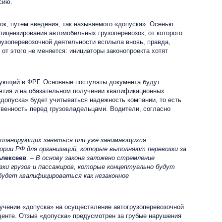
сию.
ок, путем введения, так называемого «допуска». Осенью
лицензирования автомобильных грузоперевозок, от которого
рузоперевозочной деятельности всплыла вновь, правда,
от этого не меняется: инициаторы законопроекта хотят
твующий в ФРГ. Основные постулаты документа будут
риятия и на обязательном получении квалификационных
допуска» будет учитываться надежность компании, то есть
венность перед грузовладельцами. Водители, согласно
й планирующих заняться или уже занимающихся
тории РФ для организаций, которые выполняют перевозки за
Алексеев
. –
В основу закона заложено стремление
зки грузов и пассажиров, которые концептуально будут
 будет квалифицироваться как незаконное
учении «допуска» на осуществление автогрузоперевозочной
денте. Отзыв «допуска» предусмотрен за грубые нарушения