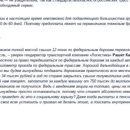
и — не убедительна, так как стандарты безопасности российских трасс
необходимый сервис.
нии в настоящее время невозможно для подавляющего большинства гру
0 до 60 дней. Поэтому предоплата ляжет на перевозчиков тяжелым б
.
зовиков полной массой свыше 12 тонн по федеральным дорогам перев
сль
, – уверен гендиректор транспортной компании «Логистика»
Рашит К
сячно за право передвигаться по федеральным дорогам за каждый ав
 километр проезда по федеральным трассам. Хороший дальнобойщик в
о мы будем вынуждены отдавать дорожникам практически всю месячн
о 34 тысяч рублей в год по стране закрылось свыше полумиллиона инд
А нам говорят, заплатите за каждую машину от 750 тысяч до миллиона
азчиков не получится. Ведь с введением акциза на топливо, цены на 
вынуждены просто остановиться, потому что станет абсолютно невы
Не приведет ли это к социальному взрыву? Даже когда выплаты в пенс
смог всех успокоить и призвал не делать этого, а поискать внутренн