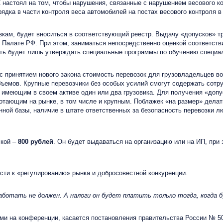
С настоял на том, чтобы нарушения, связанные с нарушением весового 
ядка в части контроля веса автомобилей на постах весового контроля в 
кам, будет вноситься в соответствующий реестр. Выдачу «допусков» т
Палате РФ. При этом, заниматься непосредственно оценкой соответст
сть будет лишь утверждать специальные программы по обучению специал
 с принятием нового закона стоимость перевозок для грузовладельцев воз
объемов. Крупные перевозчики без особых усилий смогут содержать сотр
 имеющим в своем активе один или два грузовика. Для получения «допу
отающим на рынке, в том числе и крупным. Поблажек «на размер» делат
нной базы, наличие в штате ответственных за безопасность перевозки
ской –
800 рублей
. Он будет выдаваться на организацию или на ИП, при 
сти к «регулированию» рынка и добросовестной конкуренции.
работать не должен. А налоги он будет платить только тогда, когда 
 на конференции, касается постановления правительства России № 504