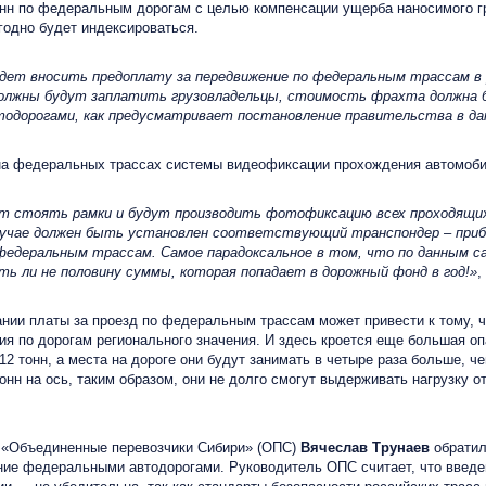
онн по федеральным дорогам с целью компенсации ущерба наносимого г
годно будет индексироваться.
удет вносить предоплату за передвижение по федеральным трассам в 
о должны будут заплатить грузовладельцы, стоимость фрахта должна 
тодорогами, как предусматривает постановление правительства в да
а федеральных трассах системы видеофиксации прохождения автомоби
дут стоять рамки и будут производить фотофиксацию всех проходящ
лучае должен быть установлен соответствующий транспондер – приб
деральным трассам. Самое парадоксальное в том, что по данным сам
 ли не половину суммы, которая попадает в дорожный фонд в год!»
,
ии платы за проезд по федеральным трассам может привести к тому, ч
 по дорогам регионального значения. И здесь кроется еще большая опа
2 тонн, а места на дороге они будут занимать в четыре раза больше, ч
нн на ось, таким образом, они не долго смогут выдерживать нагрузку от
 «Объединенные перевозчики Сибири» (ОПС)
Вячеслав Трунаев
обратил
ние федеральными автодорогами. Руководитель ОПС считает, что введе