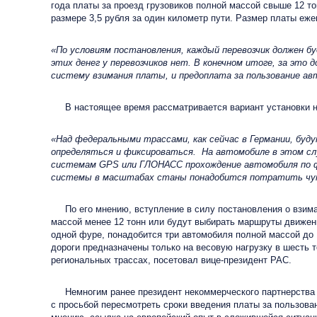
года платы за проезд грузовиков полной массой свыше 12 т
размере 3,5 рубля за один километр пути. Размер платы еже
«По условиям постановления, каждый перевозчик должен б
этих денег у перевозчиков нет. В конечном итоге, за эт
систему взимания платы, и предоплата за пользование ав
В настоящее время рассматривается вариант установки н
«Над федеральными трассами, как сейчас в Германии, бу
определяться и фиксироваться. На автомобиле в этом с
системам GPS или ГЛОНАСС прохождение автомобиля по фе
системы в масштабах станы понадобится потратить чуть
По его мнению, вступление в силу постановления о взиман
массой менее 12 тонн или будут выбирать маршруты движения
одной фуре, понадобится три автомобиля полной массой до 1
дороги предназначены только на весовую нагрузку в шесть то
региональных трассах, посетовал вице-президент РАС.
Немногим ранее президент некоммерческого партнерства
с просьбой пересмотреть сроки введения платы за пользова