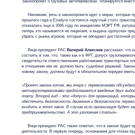
Законопроект о грузовых автоперевозках планируется внес
Напомним, речь в законопроекте идет о мерах, которые при
прошлого года в Елабуге состоялся «круглый стол» транспор
отказались еще в 2005 году по инициативе МЭРТ РФ, ратующ
теперь это называется не лицензия, а выдача «допуска» пре
убрать с рынка игроков, которые не обладают достаточной у
Вице-президент РАС
Валерий Алексеев
рассказал, что 
состоять в том, что, также как и в ФРГ, допуск грузоперев
свидетельств ответственными работниками транспортных ком
в отношении нее не должно быть судебных решений. Законо
новому закону, должны будут в обязательном порядке иметь
«Проект закона готов, мы вчера с перевозчиками обсужда
автогрузоперевозками предполагается введение двух видов
плату. Второй вид – это «допуск» для организаций, кото
обеспечить безопасность движения и безопасность перево
входить в этот закон. В случае если организация будет з
предпринимательство. А это уголовная статья»
.
Вице-президент РАС также отметил, что в законе будет пр
деятельности. В первую очередь, основанием для отказа б