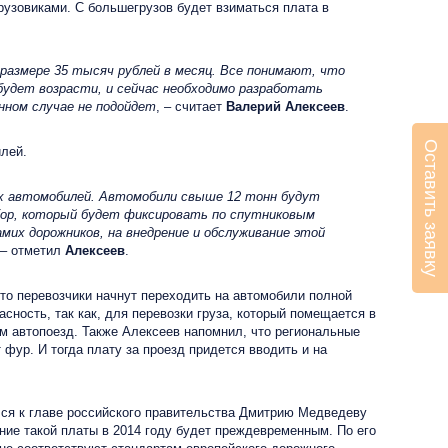
рузовиками. С большегрузов будет взиматься плата в
размере 35 тысяч рублей в месяц. Все понимают, что
будет возрасти, и сейчас необходимо разработать
нном случае не подойдет
, – считает
Валерий Алексеев
.
Оставить заявку
лей.
их автомобилей. Автомобили свыше 12 тонн будут
ор, который будет фиксировать по спутниковым
их дорожников, на внедрение и обслуживание этой
 – отметил
Алексеев
.
то перевозчики начнут переходить на автомобили полной
сность, так как, для перевозки груза, который помещается в
ем автопоезд. Также Алексеев напомнил, что региональные
 фур. И тогда плату за проезд придется вводить и на
ся к главе российского правительства Дмитрию Медведеву
ние такой платы в 2014 году будет преждевременным. По его