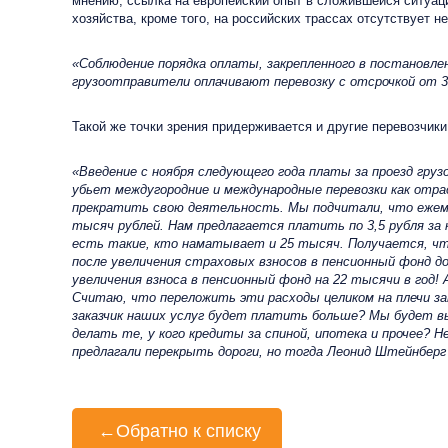
мнению, ссылка на европейский опыт в сложившейся ситуаци
хозяйства, кроме того, на российских трассах отсутствует 
«Соблюдение порядка оплаты, закрепленного в постановле
грузоотправители оплачивают перевозку с отсрочкой от 3
Такой же точки зрения придерживается и другие перевозчики
«Введение с ноября следующего года платы за проезд гру
убьет междугородние и международные перевозки как отра
прекратить свою деятельность. Мы подчитали, что ежеме
тысяч рублей. Нам предлагается платить по 3,5 рубля за
есть такие, кто наматывает и 25 тысяч. Получается, чт
после увеличения страховых взносов в пенсионный фонд д
увеличения взноса в пенсионный фонд на 22 тысячи в год! 
Считаю, что переложить эти расходы целиком на плечи зак
заказчик наших услуг будет платить больше? Мы будет 
делать те, у кого кредиты за спиной, ипотека и прочее? 
предлагали перекрыть дороги, но тогда Леонид Штейнберг 
←
Обратно к списку