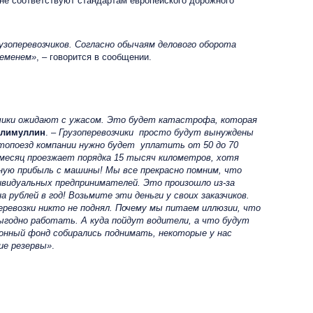
 не соответствуют стандартам европейского дорожного
зоперевозчиков. Согласно обычаям делового оборота
ременем»
, – говорится в сообщении.
озчики ожидают с ужасом. Это будет катастрофа, которая
алимуллин
. –
Грузоперевозчики просто будут вынуждены
топоезд компании нужно будет уплатить от 50 до 70
 месяц проезжает порядка 15 тысяч километров, хотя
ую прибыль с машины! Мы все прекрасно помним, что
ивидуальных предпринимателей. Это произошло из-за
 рублей в год! Возьмите эти деньги у своих заказчиков.
перевозки никто не поднял. Почему мы питаем иллюзии, что
годно работать. А куда пойдут водители, а что будут
ионный фонд собирались поднимать, некоторые у нас
ие резервы»
.