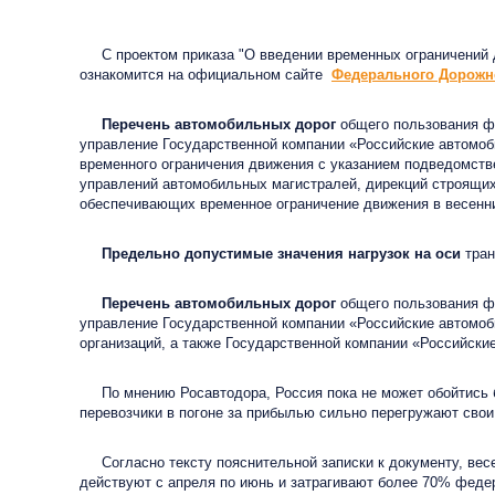
C проектом приказа "О введении временных ограничений д
ознакомится на официальном сайте
Федерального Дорожно
Перечень автомобильных дорог
общего пользования фе
управление Государственной компании «Российские автомо
временного ограничения движения с указанием подведомст
управлений автомобильных магистралей, дирекций строящихс
обеспечивающих временное ограничение движения в весенн
Предельно допустимые значения нагрузок на оси
тран
Перечень автомобильных дорог
общего пользования фе
управление Государственной компании «Российские автомо
организаций, а также Государственной компании «Российск
По мнению Росавтодора, Россия пока не может обойтись без
перевозчики в погоне за прибылью сильно перегружают сво
Согласно тексту пояснительной записки к документу, весе
действуют с апреля по июнь и затрагивают более 70% федер