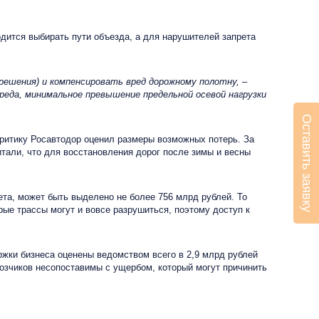
дится выбирать пути объезда, а для нарушителей запрета
решения) и компенсировать вред дорожному полотну,
–
еда, минимальное превышение предельной осевой нагрузки
Оставить заявку
критику Росавтодор оценил размеры возможных потерь. За
читали, что для восстановления дорог после зимы и весны
та, может быть выделено не более 756 млрд рублей. То
рые трассы могут и вовсе разрушиться, поэтому доступ к
ржки бизнеса оценены ведомством всего в 2,9 млрд рублей
евозчиков несопоставимы с ущербом, который могут причинить