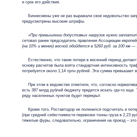
и срок его действия.
Бизнесмены уже не раз выражали свое недовольство запрет
предусмотрены высокие штрафы.
«При превышении допустимых нагрузок нужно заплатить шт
сетовал ранее председатель правления Ассоциации европей
(на 10% и менее) весной обойдется в 5260 руб. за 100 км 
Естественно, что такие потери в весенний период делают
основу расчетов была взята стандартная интенсивность траф
потребуется около 1,14 трлн рублей. Эта сумма превышает 
При этом в ведомстве отметили, что, согласно нормативам
есть 387 млрд рублей бюджету придется искать где-то еще.
ряду населенных пунктов будет перекрыт.
Кроме того, Роставтодор не поленился подсчитать и потери
(при средней себестоимости перевозки тонны груза в 2,23 р
тяжелые фуры, следовательно, ограничения на проезд – это