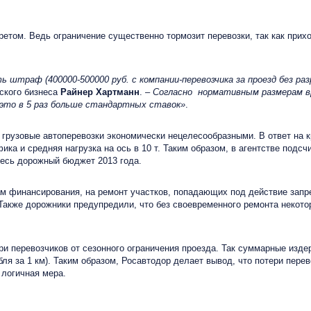
ом. Ведь ограничение существенно тормозит перевозки, так как прихо
раф (400000-500000 руб. с компании-перевозчика за проезд без раз
ского бизнеса
Райнер Хартманн
. –
Согласно нормативным размерам вр
— это в 5 раз больше стандартных ставок»
.
 грузовые автоперевозки экономически нецелесообразными.
В ответ на 
ика и средняя нагрузка на ось в 10 т. Таким образом, в агентстве подс
весь дорожный бюджет 2013 года.
 финансирования, на ремонт участков, попадающих под действие запре
 Также дорожники предупредили, что без своевременного ремонта некото
 перевозчиков от сезонного ограничения проезда. Так суммарные изде
убля за 1 км). Таким образом, Росавтодор делает вывод, что потери пер
 логичная мера.