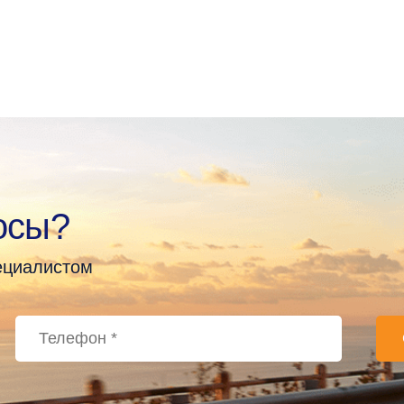
осы?
пециалистом