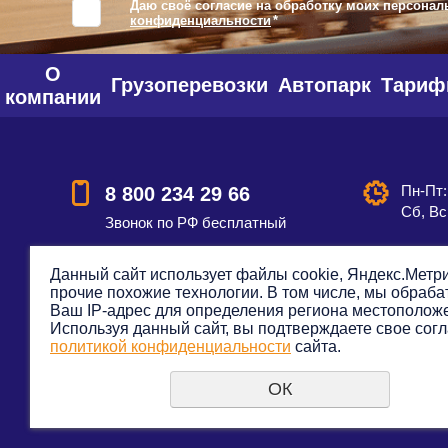
Даю своё согласие на обработку моих персонал
конфиденциальности
*
О
Грузоперевозки
Автопарк
Тари
компании
Пн-Пт:
8 800 234 29 66
Сб, Вс
Звонок по РФ бесплатный
Данный сайт использует файлы cookie, Яндекс.Метри
прочие похожие технологии. В том числе, мы обраб
Смотреть на карте
Оставить
Ваш IP-адрес для определения региона местополож
Используя данный сайт, вы подтверждаете свое согл
политикой конфиденциальности
сайта.
ОК
© 2012—2023. Все права защищены. Транспортная к