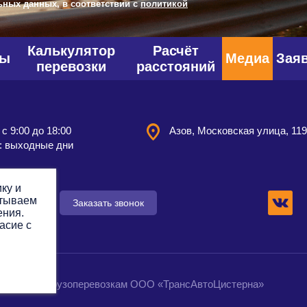
ьных данных, в соответствии с
политикой
Калькулятор
Расчёт
фы
Медиа
Зая
перевозки
расстояний
 с 9:00 до 18:00
Азов, Московская улица, 11
: выходные дни
ку и
атываем
 заявку
Заказать звонок
ения.
асие с
омпания по грузоперевозкам ООО «ТрансАвтоЦистерна»