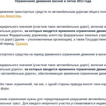
Ограничения движения весной и летом 2013 года
вижения транспортных средств по автомобильным дорогам общего поль
го Агентства.
дерального значения (участков таких автомобильных дорог), включая 
бильные дороги»,
на которых вводится временное ограничение движе
венных Федеральному дорожному агентству федеральных казенных учре
я дорог) (далее – уполномоченные организации), а также Государствен
ий период.
Скачать
спортного средства на период временного ограничения движения в весе
дерального значения (участков таких автомобильных дорог), включая 
бильные дороги»,
на которых вводится временное ограничение движе
ие автомобильные дороги», обеспечивающих временное ограничение движ
 таких ограничений, так как, с одной стороны природа вносит свои кор
и фуры.
нние ограничения нужны для «предотвращения разрушения автомобильн
альных трасс. Для каждого непрочного участка устанавливается индиви