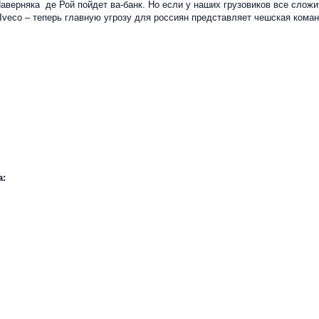
аверняка де Рой пойдет ва-банк. Но если у наших грузовиков все слож
 Iveco – теперь главную угрозу для россиян представляет чешская коман
а: