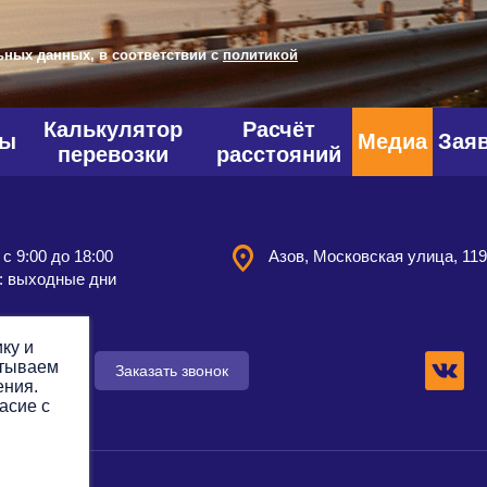
ьных данных, в соответствии с
политикой
Калькулятор
Расчёт
фы
Медиа
Зая
перевозки
расстояний
 с 9:00 до 18:00
Азов, Московская улица, 11
: выходные дни
ку и
атываем
 заявку
Заказать звонок
ения.
асие с