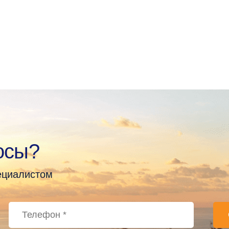
осы?
пециалистом