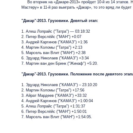
Во вторник на «Дакаре-2013» пройдет 10-й из 14 этапов. Н
Мастеру» в 11-й раз выиграть «Дакар», то это вряд ли будет
"Дакар"-2013. Грузовики. Девятый этап:
1. Алеш Лопрайс ("Татра") — 03:18:32
2. Питер Верслёйс ("МАН") +0:07
3. Андрей Каргинов ("КАМАЗ") +1:36
4. Мартин Коломы ("Татра") +2:13
5. Марсель ван Влит ("МАН") +2:38
6. Эдуард Николаев ("КАМАЗ") +3:34
7. Мартин ван ден Бринк ("Жинаф") +5:20.
"Дакар"-2013. Грузовики. Положение после девятого этап
1. Эдуард Николаев ("КАМАЗ") – 23:10:20
2. Мартин Коломы ("Татра") +17:56
3. Айрат Мардеев ("КАМАЗ") +33:32
4. Андрей Каргинов ("КАМАЗ") +1:00:04
5. Алеш Лопрайс ("Татра") +1:31:37
6. Питер Верслёйс ("МАН") +1:50:01
7. Марсель ван Влит ("МАН") +1:54:05.