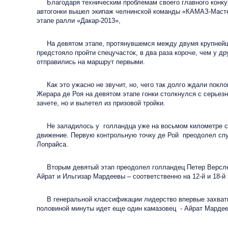
Благодаря техническим проблемам своего главного конкуре
автогонки вышел экипаж челнинской команды «КАМАЗ-Мастер
этапе ралли «Дакар-2013»,
На девятом этапе, протянувшемся между двумя крупнейшим
предстояло пройти спецучасток, в два раза короче, чем у д
отправились на маршрут первыми.
Как это ужасно не звучит, но, чего так долго ждали покл
Жерара де Роя на девятом этапе гонки столкнулся с серьез
зачете, но и вылетел из призовой тройки.
Не заладилось у голландца уже на восьмом километре спе
движение. Первую контрольную точку де Рой преодолел спус
Лопрайса.
Вторым девятый этап преодолел голландец Петер Верслейс.
Айрат и Ильгизар Мардеевы – соответственно на 12-й и 18-й 
В генеральной классификации лидерство впервые захватил 
половиной минуты идет еще один камазовец - Айрат Мардеев