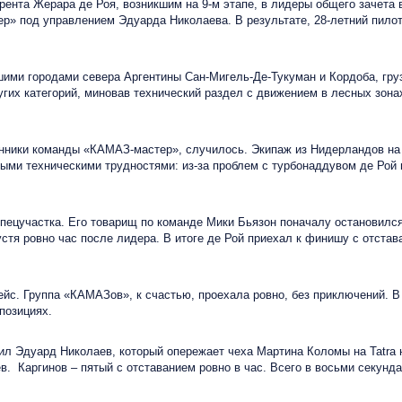
нта Жерара де Роя, возникшим на 9-м этапе, в лидеры общего зачета 
» под управлением Эдуарда Николаева. В результате, 28-летний пилот
и городами севера Аргентины Сан-Мигель-Де-Тукуман и Кордоба, груз
ругих категорий, миновав технический раздел с движением в лесных зона
онники команды «КАМАЗ-мастер», случилось. Экипаж из Нидерландов на
ными техническими трудностями: из-за проблем с турбонаддувом де Рой 
цучастка. Его товарищ по команде Мики Бьязон поначалу остановился,
тя ровно час после лидера. В итоге де Рой приехал к финишу с отстав
 Группа «КАМАЗов», к счастью, проехала ровно, без приключений. В и
позициях.
Эдуард Николаев, который опережает чеха Мартина Коломы на Tatra на 
. Каргинов – пятый с отставанием ровно в час. Всего в восьми секунд