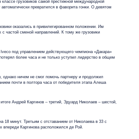
в классе грузовиков самой престижной международной
 автоматически превратился в фаворита гонки. О девятом
овики оказались в привилегированном положении. Им
х с частой сменой направлений. К тому же грузовики
 Iveco под управлением действующего чемпиона «Дакара»
потерял более часа и не только уступил лидерство в общем
 однако ничем не смог помочь партнеру и продолжил
анием почти в полтора часа от победителя этапа Алеша
тоге Андрей Каргинов – третий, Эдуард Николаев – шестой,
18 минут. Третьим с отставанием от Николаева в 33 с
ах впереди Каргинова расположился де Рой.