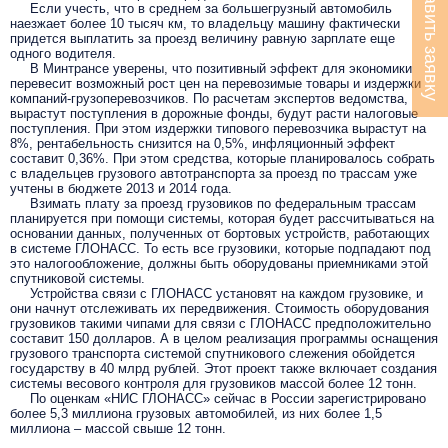
Оставить заявку
Если учесть, что в среднем за большегрузный автомобиль
наезжает более 10 тысяч км, то владельцу машину фактически
придется выплатить за проезд величину равную зарплате еще
одного водителя.
В Минтрансе уверены, что позитивный эффект для экономики
перевесит возможный рост цен на перевозимые товары и издержки
компаний-грузоперевозчиков. По расчетам экспертов ведомства,
вырастут поступления в дорожные фонды, будут расти налоговые
поступления. При этом издержки типового перевозчика вырастут на
8%, рентабельность снизится на 0,5%, инфляционный эффект
составит 0,36%. При этом средства, которые планировалось собрать
с владельцев грузового автотранспорта за проезд по трассам уже
учтены в бюджете 2013 и 2014 года.
Взимать плату за проезд грузовиков по федеральным трассам
планируется при помощи системы, которая будет рассчитываться на
основании данных, полученных от бортовых устройств, работающих
в системе ГЛОНАСС. То есть все грузовики, которые подпадают под
это налогообложение, должны быть оборудованы приемниками этой
спутниковой системы.
Устройства связи с ГЛОНАСС установят на каждом грузовике, и
они начнут отслеживать их передвижения. Стоимость оборудования
грузовиков такими чипами для связи с ГЛОНАСС предположительно
составит 150 долларов. А в целом реализация программы оснащения
грузового транспорта системой спутникового слежения обойдется
государству в 40 млрд рублей. Этот проект также включает создания
системы весового контроля для грузовиков массой более 12 тонн.
По оценкам «НИС ГЛОНАСС» сейчас в России зарегистрировано
более 5,3 миллиона грузовых автомобилей, из них более 1,5
миллиона – массой свыше 12 тонн.