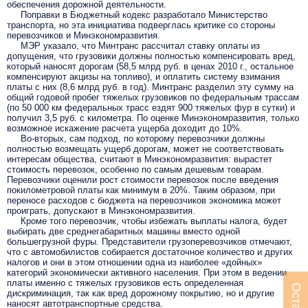
обеспечения дорожной деятельности.
Поправки в Бюджетный кодекс разработало Министерство
транспорта, но эта инициатива подверглась критике со стороны
перевозчиков и Минэкономразвития.
МЭР указало, что Минтранс рассчитал ставку оплаты из
допущения, что грузовики должны полностью компенсировать вред,
который наносят дорогам (58,5 млрд руб. в ценах 2010 г., остальное
компенсируют акцизы на топливо), и оплатить систему взимания
платы с них (8,6 млрд руб. в год). Минтранс разделил эту сумму на
общий годовой пробег тяжелых грузовиков по федеральным трассам
(по 50 000 км федеральных трасс ездят 900 тяжелых фур в сутки) и
получил 3,5 руб. с километра. По оценке Минэкономразвития, только
возможное искажение расчета ущерба доходит до 10%.
Во-вторых, сам подход, по которому перевозчики должны
полностью возмещать ущерб дорогам, может не соответствовать
интересам общества, считают в Минэкономразвития: вырастет
стоимость перевозок, особенно по самым дешевым товарам.
Перевозчики оценили рост стоимости перевозок после введения
покилометровой платы как минимум в 20%. Таким образом, при
переносе расходов с бюджета на перевозчиков экономика может
проиграть, допускают в Минэкономразвития.
Кроме того перевозчик, чтобы избежать выплаты налога, будет
выбирать две среднегабаритных машины вместо одной
большегрузной фуры. Представители грузоперевозчиков отмечают,
что с автомобилистов собирается достаточное количество и других
налогов и они в этом отношении одна из наиболее «дойных»
категорий экономически активного населения. При этом в ведении
платы именно с тяжелых грузовиков есть определенная
дискриминация, так как вред дорожному покрытию, но и другие
наносят автотранспортные средства.