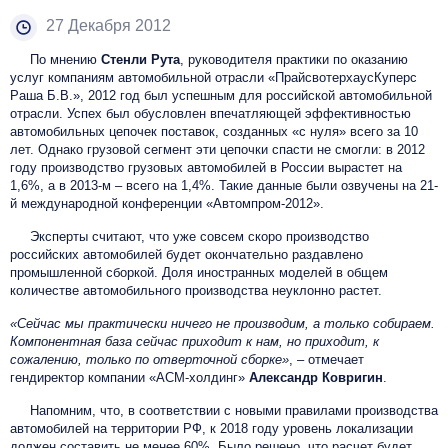
27 Декабря 2012
По мнению
Стенли Рута
, руководителя практики по оказанию
услуг компаниям автомобильной отрасли «ПрайсвотерхаусКуперс
Раша Б.В.», 2012 год был успешным для российской автомобильной
отрасли. Успех был обусловлен впечатляющей эффективностью
автомобильных цепочек поставок, созданных «с нуля» всего за 10
лет. Однако грузовой сегмент эти цепочки спасти не смогли: в 2012
году производство грузовых автомобилей в России вырастет на
1,6%, а в 2013-м – всего на 1,4%. Такие данные были озвучены на 21-
й международной конференции «Автомпром-2012».
Эксперты считают, что уже совсем скоро производство
российских автомобилей будет окончательно раздавлено
промышленной сборкой. Доля иностранных моделей в общем
количестве автомобильного производства неуклонно растет.
«Сейчас мы практически ничего не производим, а только собираем.
Компонентная база сейчас приходит к нам, но приходит, к
сожалению, только по отверточной сборке»
, – отмечает
гендиректор компании «АСМ-холдинг»
Александр Ковригин
.
Напомним, что, в соответствии с новыми правилами производства
автомобилей на территории РФ, к 2018 году уровень локализации
должен составить не менее 60%. Было решено, что расчет будет