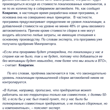
производиться исходя из стоимости локализованных компонентов, а
не по их количеству в собираемом автомобиле. Но, как сообщил
Ковригин
, в настоящее время разработана новая программа, и
основана она на совершенно иных принципах. В частности,
программа предусматривает определение не уровня локализации, а
добавленной стоимости на уровне не менее 48% от цены ввозимого
автокомпонента. Причем кроме стоимости сборки в нее могут
входить абсолютно любые затраты, не имеющие отношения к
основному производству. По словам эксперта, эта программа уже
получила одобрение Минпромторга.
«Если эта программа будет утверждена, то локализации у нас в
стране как не было, так и не будет, потому что добиваться ее
без мотивации будет невыгодно, тем более что мы вошли в ВТО»
,
– считает
Ковригин
.
По его словам, проблема заключается в том, что законодательно
уровень локализации промышленной сборки автомобилей никем не
контролируется.
«В Китае, например, прописано, что предприятие может
работать на его территории только как совместное, с долями 50-
50, и если бы у нас был такой пункт, то у нас были бы
полнокровные совместные предприятия, и не только сборочные, но
и компонентные»
, – поясняет эксперт.