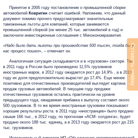
Принятое в 2005 году постановление о промышленной сборке
автомобилей
Ковригин
считает ошибкой. Напомним, что данный
документ помимо прочего предусматривает значительные
таможенные льготы для компаний, которые занимаются
промышленной сборкой (не менее 25 тыс. автомобилей в год) и
заключили инвестиционные соглашения с Минэкономразвития.
Оставить заявку
«Надо было дать льготы при производстве 500 тысяч, тогда бы у
нас процесс пошел»
, – отмечает он.
Аналогичная ситуация складывается и в «грузовом» секторе. Так
в 2011 году в России было произведено 11,5% грузовиков
иностранных марок, в 2012 году ожидается рост до 14,9% , а в 2013
году их доля предположительно вырастет до 17,4%. Еще менее
позитивно для отечественных производителей выглядит картина
продаж грузовых автомобилей. В текущем году продажи
отечественных грузовиков остались практически на уровне
предыдущего года, ожидаемая прибавка к выпуску составит около
500 грузовиков. В то же время иностранные грузовики показывают
хорошие результаты роста: в 2011 году «иностранцев» было продано
свыше 166 тыс., в 2012 году, по прогнозам «АСМ- холдинга», будет
продано около 188 тыс. единиц, а в 2013 году ожидается рост до 215
тыс. грузовиков.
Исполнительный директор НП «Объединение автопроизводителей