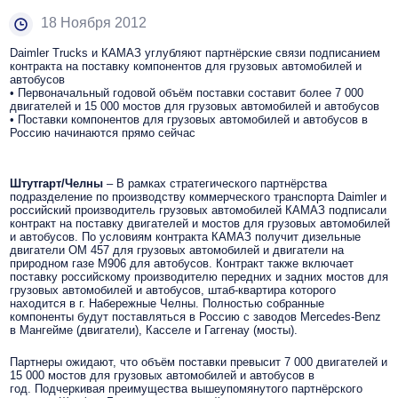
18 Ноября 2012
Daimler Trucks и КАМАЗ углубляют партнёрские связи подписанием
контракта на поставку компонентов для грузовых автомобилей и
автобусов
• Первоначальный годовой объём поставки составит более 7 000
двигателей и 15 000 мостов для грузовых автомобилей и автобусов
• Поставки компонентов для грузовых автомобилей и автобусов в
Россию начинаются прямо сейчас
Штутгарт/Челны
– В рамках стратегического партнёрства
подразделение по производству коммерческого транспорта Daimler и
российский производитель грузовых автомобилей КАМАЗ подписали
контракт на поставку двигателей и мостов для грузовых автомобилей
и автобусов. По условиям контракта КАМАЗ получит дизельные
двигатели ОМ 457 для грузовых автомобилей и двигатели на
природном газе М906 для автобусов. Контракт также включает
поставку российскому производителю передних и задних мостов для
грузовых автомобилей и автобусов, штаб-квартира которого
находится в г. Набережные Челны. Полностью собранные
компоненты будут поставляться в Россию с заводов Mercedes-Benz
в Мангейме (двигатели), Касселе и Гаггенау (мосты).
Партнеры ожидают, что объём поставки превысит 7 000 двигателей и
15 000 мостов для грузовых автомобилей и автобусов в
год. Подчеркивая преимущества вышеупомянутого партнёрского