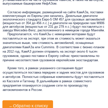
выпускаемые башкирским НефАЗом.
Согласно информации, размещенной на сайте КамАЗа, поставки
комплектующих из Европы уже начались. Дизельные двигатели
экологического стандарта Евро-5 ОМ 457 для грузовых автомобилей
(мощностью от 354 до 456 л.с.) и двигатели на природном газе М906
для автобусов (мощностью от 231 до 279 л.с.) будут поставляться с
завода Mercedes-Benz, расположенного в немецком городе Мангейм.
Предполагается, что КамАЗы с немецкими моторами будут
поставляться на экспорт, при этом их стоимость может оказаться
значительно выше, чем стоимость автомобилей, оснащенных
двигателями КамАЗа или Cummins. В соответствии с бизнес-планом
на 2012 год, КамАЗ должен отправить на экспорт около 6 тысяч
грузовиков, однако поставки в Европу сейчас приостановлены по
причине несоответствия грузовиков европейским экостандартам.
Кроме того, в рамках указанного соглашения будет
осуществляться поставка передних и задних мостов для грузовиков
и автобусов. Полностью собранные компоненты будут поставляться
из Касселя и Гаггенау. В дальнейшем в рамках совместного
предприятия планируется создание сети по производству
автокомпонентов в России.
←
Обратно к списку