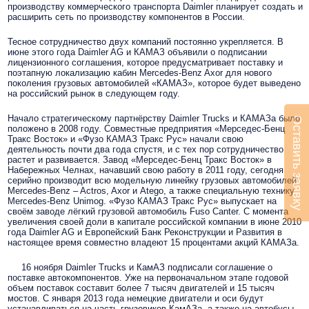
производству коммерческого транспорта Daimler планирует создать и
расширить сеть по производству компонентов в России.
Тесное сотрудничество двух компаний постоянно укрепляется. В
июне этого года Daimler AG и КАМАЗ объявили о подписании
лицензионного соглашения, которое предусматривает поставку и
поэтапную локализацию кабин Mercedes-Benz Axor для нового
поколения грузовых автомобилей «КАМАЗ», которое будет выведено
на российский рынок в следующем году.
Начало стратегическому партнёрству Daimler Trucks и КАМАЗа было
Оставить заявку
положено в 2008 году. Совместные предприятия «Мерседес-Бенц
Тракс Восток» и «Фузо КАМАЗ Тракс Рус» начали свою
деятельность почти два года спустя, и с тех пор сотрудничество
растет и развивается. Завод «Мерседес-Бенц Тракс Восток» в
Набережных Челнах, начавший свою работу в 2011 году, сегодня
серийно производит всю модельную линейку грузовых автомобилей
Mercedes-Benz – Actros, Axor и Atego, а также специальную технику
Mercedes-Benz Unimog. «Фузо КАМАЗ Тракс Рус» выпускает на
своём заводе лёгкий грузовой автомобиль Fuso Canter. С момента
увеличения своей доли в капитале российской компании в июне 2010
года Daimler AG и Европейский Банк Реконструкции и Развития в
настоящее время совместно владеют 15 процентами акций КАМАЗа.
16 ноября Daimler Trucks и КамАЗ подписали соглашение о
поставке автокомпонентов. Уже на первоначальном этапе годовой
объем поставок составит более 7 тысяч двигателей и 15 тысяч
мостов.
С января 2013 года немецкие двигатели и оси будут
устанавливаться на часть грузовиков КамАЗа, а также на автобусы,