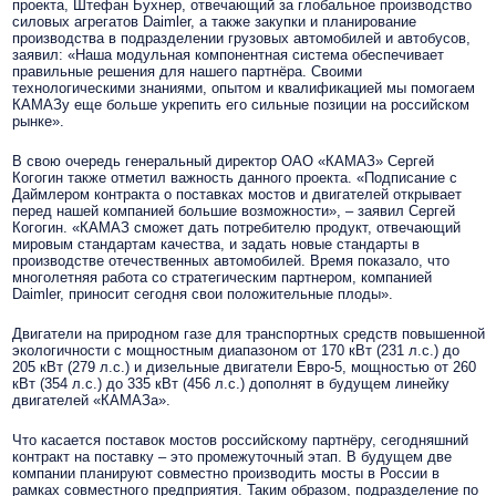
проекта, Штефан Бухнер, отвечающий за глобальное производство
силовых агрегатов Daimler, а также закупки и планирование
производства в подразделении грузовых автомобилей и автобусов,
заявил: «Наша модульная компонентная система обеспечивает
правильные решения для нашего партнёра. Своими
технологическими знаниями, опытом и квалификацией мы помогаем
КАМАЗу еще больше укрепить его сильные позиции на российском
рынке».
В свою очередь генеральный директор ОАО «КАМАЗ» Сергей
Когогин также отметил важность данного проекта. «Подписание с
Даймлером контракта о поставках мостов и двигателей открывает
перед нашей компанией большие возможности», – заявил Сергей
Когогин. «КАМАЗ сможет дать потребителю продукт, отвечающий
мировым стандартам качества, и задать новые стандарты в
производстве отечественных автомобилей. Время показало, что
многолетняя работа со стратегическим партнером, компанией
Daimler, приносит сегодня свои положительные плоды».
Двигатели на природном газе для транспортных средств повышенной
экологичности с мощностным диапазоном от 170 кВт (231 л.с.) до
205 кВт (279 л.с.) и дизельные двигатели Евро-5, мощностью от 260
кВт (354 л.с.) до 335 кВт (456 л.с.) дополнят в будущем линейку
двигателей «КАМАЗа».
Что касается поставок мостов российскому партнёру, сегодняшний
контракт на поставку – это промежуточный этап. В будущем две
компании планируют совместно производить мосты в России в
рамках совместного предприятия. Таким образом, подразделение по