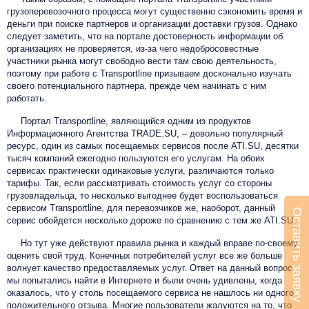
грузоперевозочного процесса могут существенно сэкономить время и
деньги при поиске партнеров и организации доставки грузов. Однако
следует заметить, что на портале достоверность информации об
организациях не проверяется, из-за чего недобросовестные
участники рынка могут свободно вести там свою деятельность,
поэтому при работе с Transportline призываем досконально изучать
своего потенциального партнера, прежде чем начинать с ним
работать.
Портал Transportline, являющийся одним из продуктов
Информационного Агентства TRADE.SU, – довольно популярный
ресурс, один из самых посещаемых сервисов после ATI.SU, десятки
тысяч компаний ежегодно пользуются его услугам. На обоих
сервисах практически одинаковые услуги, различаются только
тарифы. Так, если рассматривать стоимость услуг со стороны
грузовладельца, то несколько выгоднее будет воспользоваться
сервисом Transportline, для перевозчиков же, наоборот, данный
Оставить заявку
сервис обойдется несколько дороже по сравнению с тем же ATI.SU.
Но тут уже действуют правила рынка и каждый вправе по-своему
оценить свой труд. Конечных потребителей услуг все же больше
волнует качество предоставляемых услуг. Ответ на данный вопрос
мы попытались найти в Интернете и были очень удивлены, когда
оказалось, что у столь посещаемого сервиса не нашлось ни одного
положительного отзыва. Многие пользователи жалуются на то, что