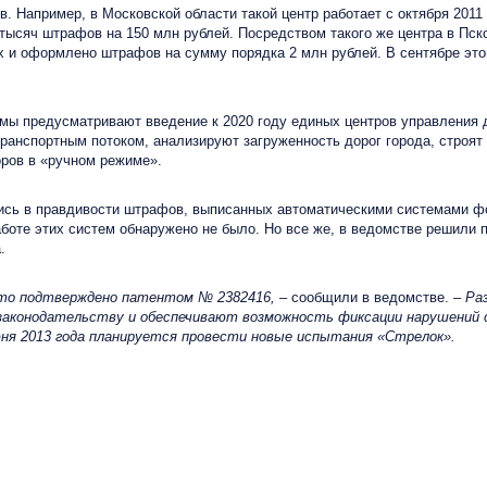
Например, в Московской области такой центр работает с октября 2011 г
сяч штрафов на 150 млн рублей. Посредством такого же центра в Псков
 и оформлено штрафов на сумму порядка 2 млн рублей. В сентябре эт
 предусматривают введение к 2020 году единых центров управления 
транспортным потоком, анализируют загруженность дорог города, строят
оров в «ручном режиме».
сь в правдивости штрафов, выписанных автоматическими системами фо
аботе этих систем обнаружено не было. Но все же, в ведомстве решили
.
то подтверждено патентом № 2382416,
– сообщили в ведомстве. –
Ра
аконодательству и обеспечивают возможность фиксации нарушений с
юня 2013 года планируется провести новые испытания «Стрелок».