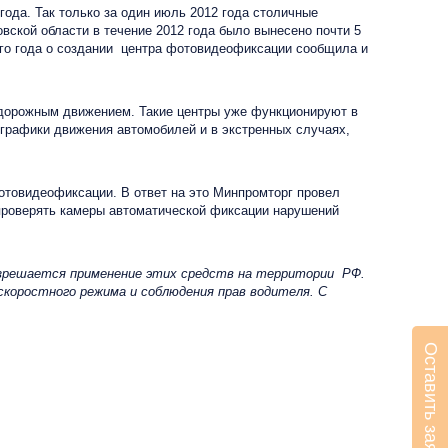
ода. Так только за один июль 2012 года столичные
ской области в течение 2012 года было вынесено почти 5
ого года о создании центра фотовидеофиксации сообщила и
дорожным движением. Такие центры уже функционируют в
 графики движения автомобилей и в экстренных случаях,
товидеофиксации. В ответ на это Минпромторг провел
 проверять камеры автоматической фиксации нарушений
зрешается применение этих средств на территории РФ.
коростного режима и соблюдения прав водителя. С
Оставить заявку