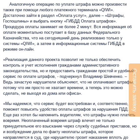
Аналогичную операцию по уплате штрафа можно произвести
также при помощи любого платежного терминала «QIWI».
Достаточно зайти в раздел «Оплата услуг», далее – «Штрафы,
Госпошлины» и выбрать кнопку «ГИБДД Оплата штрафов».
Процедура оплаты занимает не более 2 минут. Вся информация об
оплате моментально поступает в базу данных Федерального
Казначейства, что на сегодняшний день реализовано только у
системы «QIWI», а затем в информационные системы ГИБДД в
режиме он-лайн.
«Реализация данного проекта позволит не только обеспечить
контроль и учет исполнения гражданами административного
Оставить заявку
законодательства, но и предоставить гражданам простой и удобный
сервис по оплате штрафов, - подчеркнул Владимир Шевченко. –
Ведь зачастую нарушители объясняют, что не оплачивают штрафы,
потому что им просто не хватает времени, а теперь это можно
сделать, не выходя из дома или офиса».
«Мы надеемся, что сервис будет востребован и, соответственно,
поможет повысить удобство оплаты штрафов за нарушения ПДД.
Еще раз хотел бы напомнить водителям, что штрафы нужно платить
вовремя. Неоплаченный вовремя штраф влечет не только
принудительное его взыскание через службу судебных приставов, но
и возбуждение дела по факту неоплаты штрафа, которое
направляется в суд, где нарушителю грозит наказание вплоть до