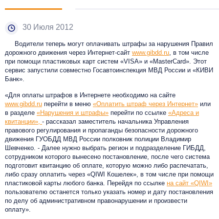
30 Июля 2012
Водители теперь могут оплачивать штрафы за нарушения Правил
дорожного движения через Интернет-сайт
www.gibdd.ru
, в том числе
при помощи пластиковых карт систем «VISA» и «MasterCard». Этот
сервис запустили совместно Госавтоинспекция МВД России и «КИВИ
Банк».
«Для оплаты штрафов в Интернете необходимо на сайте
www.gibdd.ru
перейти в меню
«Оплатить штраф через Интернет»
или
в разделе
«Нарушения и штрафы»
перейти по ссылке
«Адреса и
квитанции»,
- рассказал заместитель начальника Управления
правового регулирования и пропаганды безопасности дорожного
движения ГУОБДД МВД России полковник полиции Владимир
Шевченко. - Далее нужно выбрать регион и подразделение ГИБДД,
сотрудником которого вынесено постановление, после чего система
подготовит квитанцию об оплате, которую можно либо распечатать,
либо сразу оплатить через «QIWI Кошелек», в том числе при помощи
пластиковой карты любого банка. Перейдя по ссылке
на сайт «QIWI»
пользователю останется только указать номер и дату постановления
по делу об административном правонарушении и произвести
оплату».