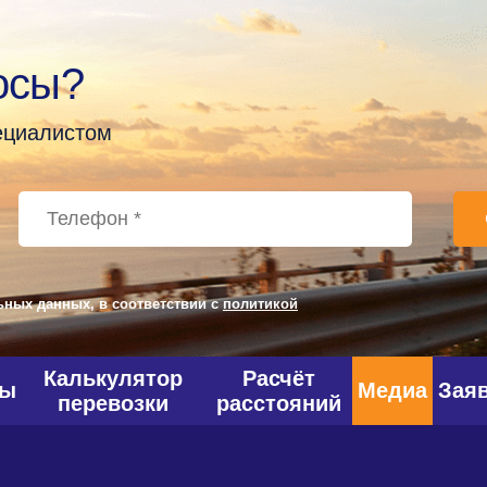
осы?
пециалистом
ьных данных, в соответствии с
политикой
Калькулятор
Расчёт
фы
Медиа
Зая
перевозки
расстояний