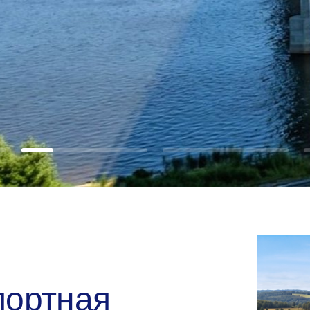
абот.
портная