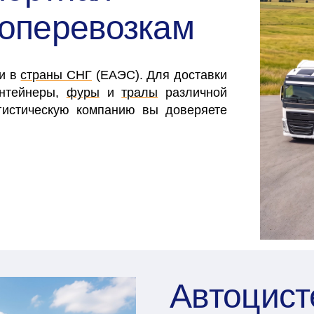
зоперевозкам
 и в
страны СНГ
(ЕАЭС). Для доставки
онтейнеры,
фуры
и
тралы
различной
гистическую компанию вы доверяете
Автоцис