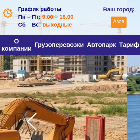
График работы
Ваш город:
Пн – Пт:
9.00 – 18.00
Азов
Сб – Вс:
выходные
О
Грузоперевозки
Автопарк
Тари
компании
Перево
налив
грузов