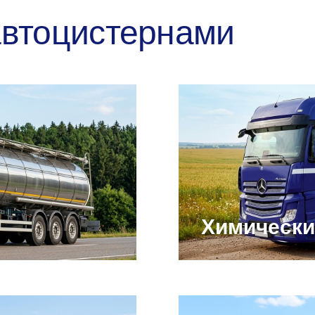
автоцистернами
Химически