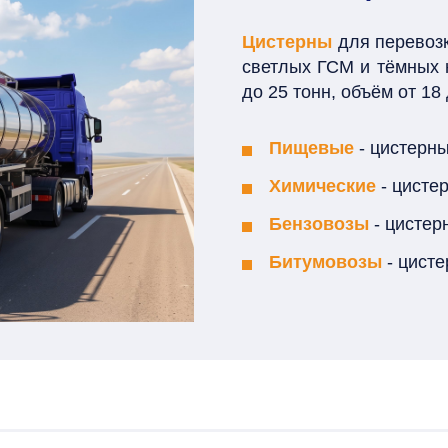
Цистерны
для перевозк
светлых ГСМ и тёмных 
до 25 тонн, объём от 18 
Пищевые
- цистерн
Химические
- цисте
Бензовозы
- цистер
Битумовозы
- цист