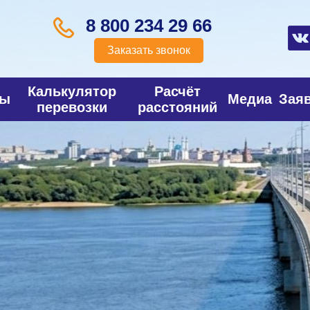
8 800 234 29 66
Заказать звонок
Калькулятор
Расчёт
фы
Медиа
Зая
перевозки
расстояний
зка
ных