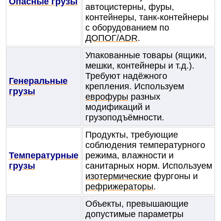
Опасные грузы
автоцистерны, фуры,
контейнеры, танк-контейнеры
с оборудованием по
ДОПОГ/ADR
.
Упакованные товары (ящики,
мешки, контейнеры и т.д.).
Требуют надёжного
Генеральные
крепления. Используем
грузы
еврофуры
разных
модификаций и
грузоподъёмности.
Продукты, требующие
соблюдения температурного
Температурные
режима, влажности и
грузы
санитарных норм. Используем
изотермические
фургоны и
рефрижераторы
.
Объекты, превышающие
допустимые параметры