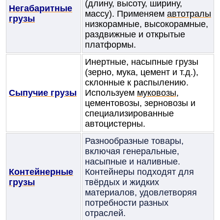
(длину, высоту, ширину,
Негабаритные
массу). Применяем
автотралы
грузы
низкорамные, высокорамные,
раздвижные и открытые
платформы.
Инертные, насыпные грузы
(зерно, мука, цемент и т.д.),
склонные к распылению.
Сыпучие грузы
Используем
муковозы
,
цементовозы, зерновозы и
специализированные
автоцистерны.
Разнообразные товары,
включая генеральные,
насыпные и наливные.
Контейнерные
Контейнеры подходят для
грузы
твёрдых и жидких
материалов, удовлетворяя
потребности разных
отраслей.