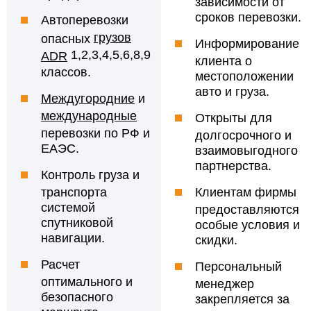
зависимости от
сроков перевозки.
Автоперевозки
грузов
опасных
Информирование
1,2,3,4,5,6,8,9
ADR
клиента о
классов.
местоположении
авто и груза.
Междугородние
и
международны
е
Открыты для
перевозки по РФ и
долгосрочного и
ЕАЭС.
взаимовыгодного
партнерства.
Контроль груза и
транспорта
Клиентам фирмы
системой
предоставляются
спутниковой
особые условия и
навигации.
скидки.
Расчет
Персональный
оптимального и
менеджер
безопасного
закрепляется за